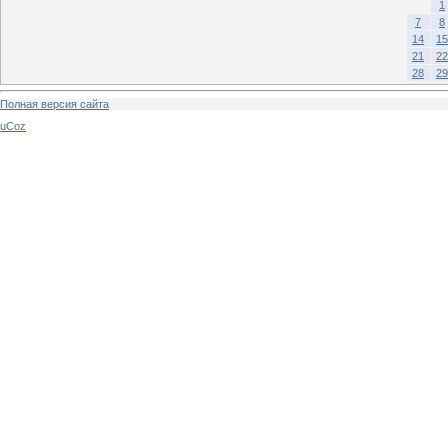
1
7
8
14
15
21
22
28
29
Полная версия сайта
uCoz