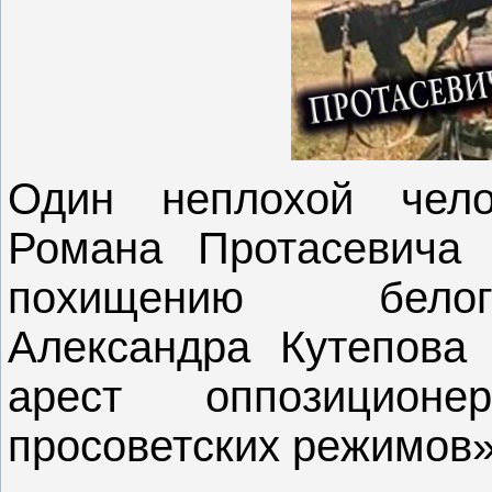
Один неплохой чело
Романа Протасевича 
похищению белог
Александра Кутепова
арест оппозицио
просоветских режимов»