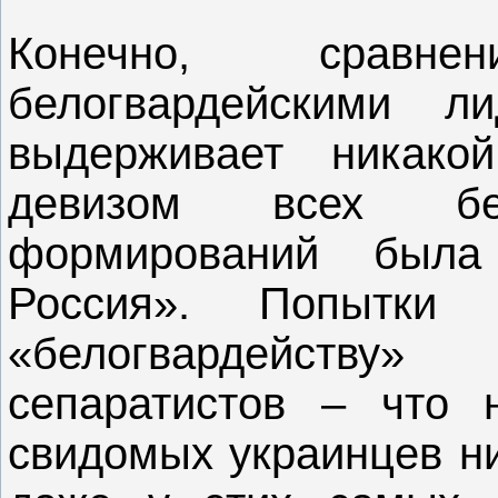
Конечно, сравн
белогвардейскими 
выдерживает никако
девизом всех бе
формирований был
Россия». Попытк
«белогвардейств
сепаратистов – что 
свидомых украинцев ни