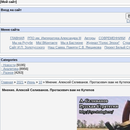
[
Мой сайт
]
Вход на сайт
В
Ст
Меню сайта
ГЛАВНАЯ
РПО им. Императора Александра III
Авторы
СОВРЕМЕННИКИ
Мы на Рутубе
МЫ ВКонтакте
Мы в Бастионе
Журнал "Голос Эпохи"
Стра
Сайт И.П. Золотусского
Наш Савва. Памяти С.В. Ямщикова
Проект Белый С
Categories
- Новости
[9195]
- Аналитика
[8956]
- Разное
[4263]
Главная
»
2021
»
Июнь
»
10
» Мнение. Алексей Селиванов. Протасевич вам не Кутепо
Мнение. Алексей Селиванов. Протасевич вам не Кутепов