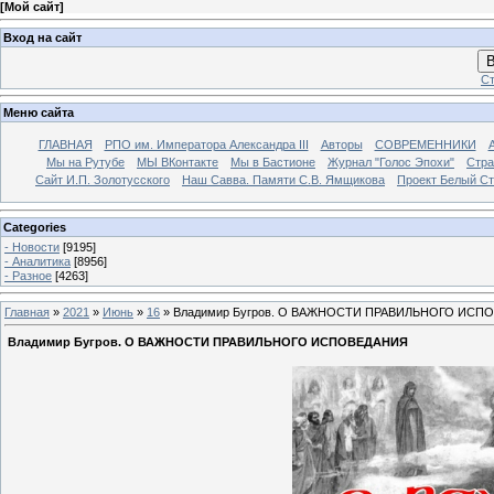
[
Мой сайт
]
Вход на сайт
В
Ст
Меню сайта
ГЛАВНАЯ
РПО им. Императора Александра III
Авторы
СОВРЕМЕННИКИ
Мы на Рутубе
МЫ ВКонтакте
Мы в Бастионе
Журнал "Голос Эпохи"
Стра
Сайт И.П. Золотусского
Наш Савва. Памяти С.В. Ямщикова
Проект Белый С
Categories
- Новости
[9195]
- Аналитика
[8956]
- Разное
[4263]
Главная
»
2021
»
Июнь
»
16
» Владимир Бугров. О ВАЖНОСТИ ПРАВИЛЬНОГО ИСП
Владимир Бугров. О ВАЖНОСТИ ПРАВИЛЬНОГО ИСПОВЕДАНИЯ