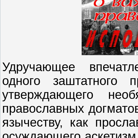
Удручающее впечатл
одного заштатного п
утверждающего необя
православных догмато
язычеству, как просл
осуждающего аскетизм.