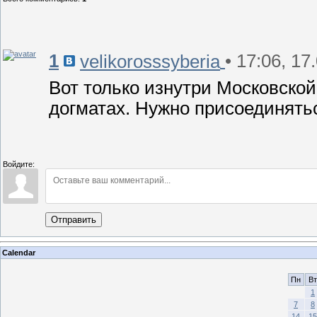
1
• 17:06, 17
velikorosssyberia
Вот только изнутри Московской
догматах. Нужно присоединятьс
Войдите:
Отправить
Calendar
Пн
Вт
1
7
8
14
15