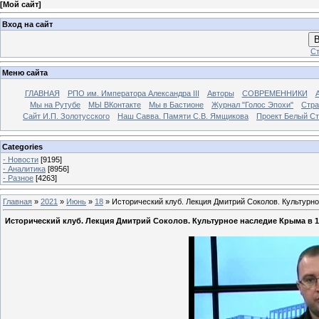
[
Мой сайт
]
Вход на сайт
В
Ст
Меню сайта
ГЛАВНАЯ
РПО им. Императора Александра III
Авторы
СОВРЕМЕННИКИ
Мы на Рутубе
МЫ ВКонтакте
Мы в Бастионе
Журнал "Голос Эпохи"
Стра
Сайт И.П. Золотусского
Наш Савва. Памяти С.В. Ямщикова
Проект Белый С
Categories
- Новости
[9195]
- Аналитика
[8956]
- Разное
[4263]
Главная
»
2021
»
Июнь
»
18
» Исторический клуб. Лекция Дмитрий Соколов. Культурно
Исторический клуб. Лекция Дмитрий Соколов. Культурное наследие Крыма в 19