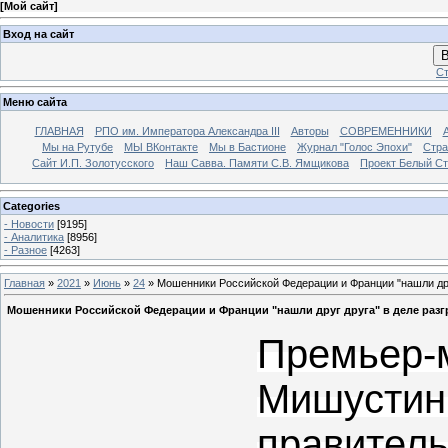
[
Мой сайт
]
Вход на сайт
В
Ст
Меню сайта
ГЛАВНАЯ
РПО им. Императора Александра III
Авторы
СОВРЕМЕННИКИ
Мы на Рутубе
МЫ ВКонтакте
Мы в Бастионе
Журнал "Голос Эпохи"
Стра
Сайт И.П. Золотусского
Наш Савва. Памяти С.В. Ямщикова
Проект Белый С
Categories
- Новости
[9195]
- Аналитика
[8956]
- Разное
[4263]
Главная
»
2021
»
Июнь
»
24
» Мошенники Российской Федерации и Франции "нашли дру
Мошенники Российской Федерации и Франции "нашли друг друга" в деле разг
Премье
Мишустин
правитель