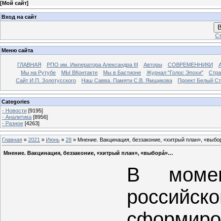
[
Мой сайт
]
Вход на сайт
В
Ст
Меню сайта
ГЛАВНАЯ
РПО им. Императора Александра III
Авторы
СОВРЕМЕННИКИ
Мы на Рутубе
МЫ ВКонтакте
Мы в Бастионе
Журнал "Голос Эпохи"
Стра
Сайт И.П. Золотусского
Наш Савва. Памяти С.В. Ямщикова
Проект Белый С
Categories
- Новости
[9195]
- Аналитика
[8956]
- Разное
[4263]
Главная
»
2021
»
Июнь
»
28
» Мнение. Вакцинация, беззаконие, «хитрый план», «выб
Мнение. Вакцинация, беззаконие, «хитрый план», «выборá»…
В момен
росси
сформиро