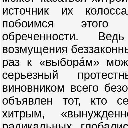
источник их колосс
побоимся этого с
обреченности. Ве
возмущения беззаконны
раз к «выборáм» може
серьезный протес
виновником всего без
объявлен тот, кто с
хитрым, «вынужде
радикальных глобали