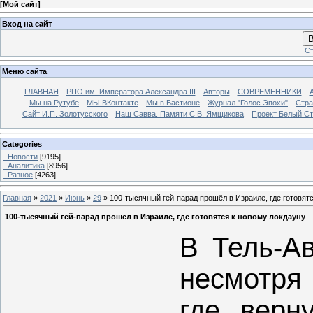
[
Мой сайт
]
Вход на сайт
В
Ст
Меню сайта
ГЛАВНАЯ
РПО им. Императора Александра III
Авторы
СОВРЕМЕННИКИ
Мы на Рутубе
МЫ ВКонтакте
Мы в Бастионе
Журнал "Голос Эпохи"
Стра
Сайт И.П. Золотусского
Наш Савва. Памяти С.В. Ямщикова
Проект Белый С
Categories
- Новости
[9195]
- Аналитика
[8956]
- Разное
[4263]
Главная
»
2021
»
Июнь
»
29
» 100-тысячный гей-парад прошёл в Израиле, где готовят
100-тысячный гей-парад прошёл в Израиле, где готовятся к новому локдауну
В Тель-Ав
несмотря
где верн