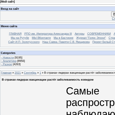
[
Мой сайт
]
Вход на сайт
В
Ст
Меню сайта
ГЛАВНАЯ
РПО им. Императора Александра III
Авторы
СОВРЕМЕННИКИ
Мы на Рутубе
МЫ ВКонтакте
Мы в Бастионе
Журнал "Голос Эпохи"
Стра
Сайт И.П. Золотусского
Наш Савва. Памяти С.В. Ямщикова
Проект Белый С
Categories
- Новости
[9195]
- Аналитика
[8956]
- Разное
[4263]
Главная
»
2021
»
Сентябрь
»
1
» В странах-лидерах вакцинации растёт заболеваемос
В странах-лидерах вакцинации растёт заболеваемость ковидом
Самые
распр
наблюда