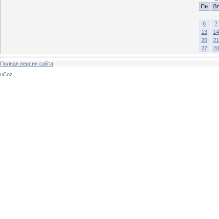
Пн
Вт
6
7
13
14
20
21
27
28
Полная версия сайта
uCoz