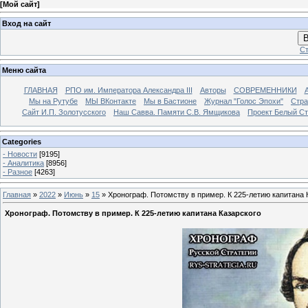
[
Мой сайт
]
Вход на сайт
В
Ст
Меню сайта
ГЛАВНАЯ
РПО им. Императора Александра III
Авторы
СОВРЕМЕННИКИ
Мы на Рутубе
МЫ ВКонтакте
Мы в Бастионе
Журнал "Голос Эпохи"
Стра
Сайт И.П. Золотусского
Наш Савва. Памяти С.В. Ямщикова
Проект Белый С
Categories
- Новости
[9195]
- Аналитика
[8956]
- Разное
[4263]
Главная
»
2022
»
Июнь
»
15
» Хронограф. Потомству в пример. К 225-летию капитана 
Хронограф. Потомству в пример. К 225-летию капитана Казарского