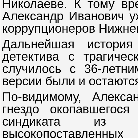
Николаеве. К тому вр
Александр Иванович у
коррупционеров Нижнег
Дальнейшая истори
детектива с трагиче
случилось с 36-летни
версии были и остаютс
По-видимому, Алекса
гнездо окопавшегося
синдиката из 
высокопоставленны