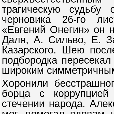
трагическую судьбу 
черновика 26-го ли
«Евгений Онегин» он н
Даля, А. Сильво, Е. З
Казарского. Шею посл
подбородка пересекал 
широким симметричны
Хоронили бесстрашног
борца с коррупцией
стечении народа. Алек
мог, помогал вдовам 