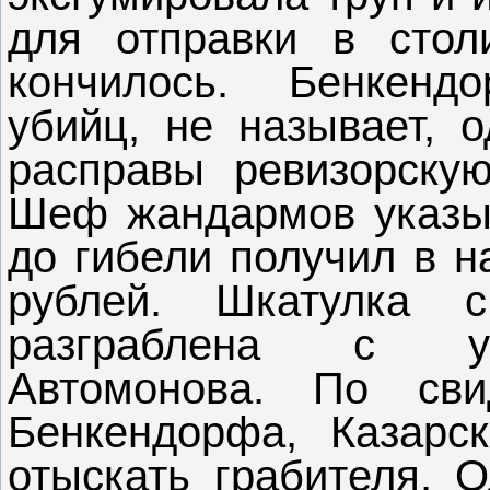
для отправки в стол
кончилось. Бенкен
убийц, не называет, о
расправы ревизорскую
Шеф жандармов указыв
до гибели получил в н
рублей. Шкатулка 
разграблена с уч
Автомонова. По сви
Бенкендорфа, Казарс
отыскать грабителя. О