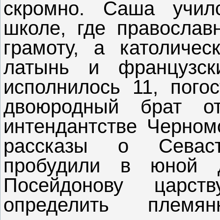
скромно. Саша училс
школе, где православ
грамоту, а католичес
латынь и французск
исполнилось 11, пого
двоюродный брат о
интендантстве Черном
рассказы о Севаст
пробудили в юной 
Посейдонову царст
определить племя