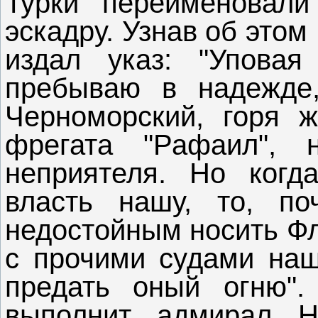
Турки переименовал
эскадру. Узнав об это
издал указ: "Упова
пребываю в надежде
Черноморский, горя 
фрегата "Рафаил", 
неприятеля. Но когд
власть нашу, то, по
недостойным носить Фл
с прочими судами наш
предать оный огню".
выполнит адмирал На