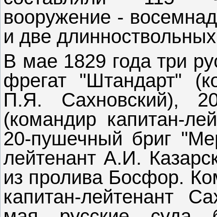
вооружение - восемнад
и две длинноствольных
В мае 1829 года три р
фрегат "Штандарт" (к
П.Я. Сахновский), 2
(командир капитан-лей
20-пушечный бриг "Мер
лейтенант А.И. Казарс
из пролива Босфор. Ко
капитан-лейтенант Са
мая русские суда 