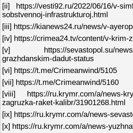
[ii] https://vesti92.ru/2022/06/16/v-si
sobstvennoj-infrastrukturoj.html
[iii] https://kianews24.ru/news/v-ayero
[iv] https://crimea24.tv/content/v-krim
[v] https://sevastopol.su/news/za
grazhdanskim-dadut-status
[vi] https://t.me/Crimeanwind/5105
[vii] https://t.me/Crimeanwind/5160
[viii] https://ru.krymr.com/a/news-k
zagruzka-raket-kalibr/31901268.html
[ix] https://ru.krymr.com/a/news-sevas
[x] https://ru.krymr.com/a/news-yuzhn