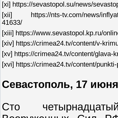
[xi] https://sevastopol.su/news/sevasto
[xii] https://nts-tv.com/news/inflya
41633/
[xiii] https://www.sevastopol.kp.ru/onl
[xiv] https://crimea24.tv/content/v-kri
[xv] https://crimea24.tv/content/glava-
[xvi] https://crimea24.tv/content/punk
Севастополь, 17 июня 
Сто четырнадцат