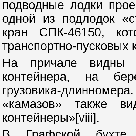
подводные лодки прое
одной из подлодок «с
кран СПК-46150, кот
транспортно-пусковых 
На причале видны т
контейнера, на бе
грузовика-длинноме
«камазов» также вид
контейнеры»[viii].
В Графской бухте