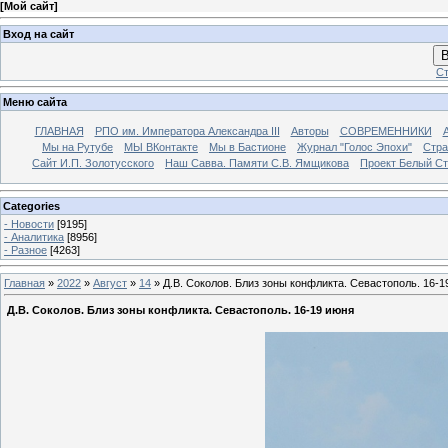
[
Мой сайт
]
Вход на сайт
В
Ст
Меню сайта
ГЛАВНАЯ
РПО им. Императора Александра III
Авторы
СОВРЕМЕННИКИ
Мы на Рутубе
МЫ ВКонтакте
Мы в Бастионе
Журнал "Голос Эпохи"
Стра
Сайт И.П. Золотусского
Наш Савва. Памяти С.В. Ямщикова
Проект Белый С
Categories
- Новости
[9195]
- Аналитика
[8956]
- Разное
[4263]
Главная
»
2022
»
Август
»
14
» Д.В. Соколов. Близ зоны конфликта. Севастополь. 16-1
Д.В. Соколов. Близ зоны конфликта. Севастополь. 16-19 июня