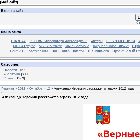
[
Мой сайт
]
Вход на сайт
В
Ст
Меню сайта
ГЛАВНАЯ
РПО им. Императора Александра III
Авторы
СОВРЕМЕННИКИ
Мы на Рутубе
МЫ ВКонтакте
Мы в Бастионе
Журнал "Голос Эпохи"
Стра
Сайт И.П. Золотусского
Наш Савва. Памяти С.В. Ямщикова
Проект Белый С
Categories
- Новости
[9195]
- Аналитика
[8956]
- Разное
[4263]
Главная
»
2022
»
Октябрь
»
12
» Александр Черемин расскажет о героях 1812 года
Александр Черемин расскажет о героях 1812 года