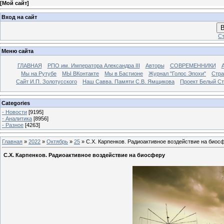
[
Мой сайт
]
Вход на сайт
В
Ст
Меню сайта
ГЛАВНАЯ
РПО им. Императора Александра III
Авторы
СОВРЕМЕННИКИ
Мы на Рутубе
МЫ ВКонтакте
Мы в Бастионе
Журнал "Голос Эпохи"
Стра
Сайт И.П. Золотусского
Наш Савва. Памяти С.В. Ямщикова
Проект Белый С
Categories
- Новости
[9195]
- Аналитика
[8956]
- Разное
[4263]
Главная
»
2022
»
Октябрь
»
25
» С.Х. Карпенков. Радиоактивное воздействие на биос
С.Х. Карпенков. Радиоактивное воздействие на биосферу