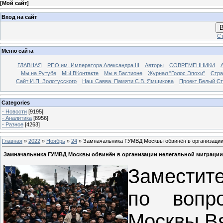
[
Мой сайт
]
Вход на сайт
В
Ст
Меню сайта
ГЛАВНАЯ
РПО им. Императора Александра III
Авторы
СОВРЕМЕННИКИ
Мы на Рутубе
МЫ ВКонтакте
Мы в Бастионе
Журнал "Голос Эпохи"
Стра
Сайт И.П. Золотусского
Наш Савва. Памяти С.В. Ямщикова
Проект Белый С
Categories
- Новости
[9195]
- Аналитика
[8956]
- Разное
[4263]
Главная
»
2022
»
Ноябрь
»
24
» Замначальника ГУМВД Москвы обвинён в организации
Замначальника ГУМВД Москвы обвинён в организации нелегальной миграции
Заместит
по вопр
Москвы В