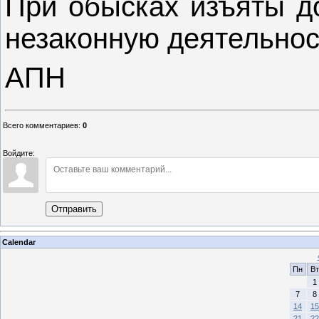
При обысках изъяты д
незаконную деятельнос
АПН
Всего комментариев
:
0
Войдите:
Отправить
Calendar
Пн
Вт
1
7
8
14
15
21
22