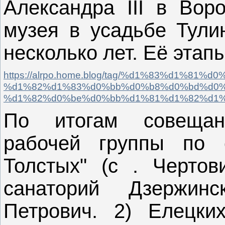
Александра III в Вор
музея в усадьбе Тули
несколько лет. Её этап
https://alrpo.home.blog/tag/%d1%83%d1%8
%d1%82%d1%83%d0%bb%d0%b8%d0%bd%d0%
%d1%82%d0%be%d0%bb%d1%81%d1%82%d1%
По итогам совещан
рабочей группы по 
Толстых" (с . Черто
санаторий Дзержин
Петрович. 2) Елецки