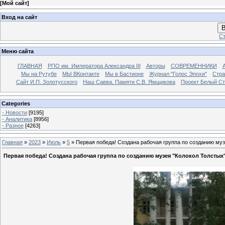
[
Мой сайт
]
Вход на сайт
В
Ст
Меню сайта
ГЛАВНАЯ
РПО им. Императора Александра III
Авторы
СОВРЕМЕННИКИ
Мы на Рутубе
МЫ ВКонтакте
Мы в Бастионе
Журнал "Голос Эпохи"
Стра
Сайт И.П. Золотусского
Наш Савва. Памяти С.В. Ямщикова
Проект Белый С
Categories
- Новости
[9195]
- Аналитика
[8956]
- Разное
[4263]
Главная
»
2023
»
Июль
»
5
» Первая победа! Создана рабочая группа по созданию муз
Первая победа! Создана рабочая группа по созданию музея "Колокол Толстых