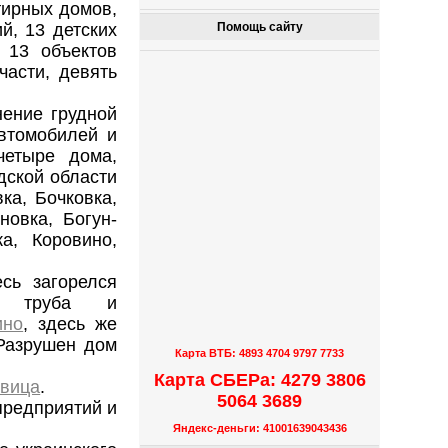
тирных домов,
й, 13 детских
Помощь сайту
 13 объектов
асти, девять
нение грудной
автомобилей и
етыре дома,
дской области
а, Бочковка,
новка, Богун-
а, Коровино,
есь загорелся
 труба и
ино
, здесь же
 Разрушен дом
Карта ВТБ: 4893 4704 9797 7733
Карта СБЕРа: 4279 3806
вица
.
5064 3689
предприятий и
Яндекс-деньги: 41001639043436