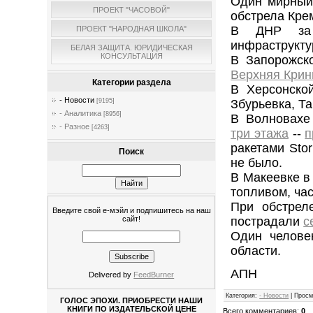
Один мирный
ПРОЕКТ "ЧАСОВОЙ"
обстрела Кре
В ДНР за 
ПРОЕКТ "НАРОДНАЯ ШКОЛА"
инфраструкту
БЕЛАЯ ЗАЩИТА. ЮРИДИЧЕСКАЯ
КОНСУЛЬТАЦИЯ
В Запорожск
Верхняя Крин
Категории раздела
В Херсонско
- Новости
Збурьевка, Т
[9195]
- Аналитика
[8956]
В Волновахе
- Разное
[4263]
три этажа
--
п
ракетами Sto
Поиск
не было.
В Макеевке в
топливом, час
При обстрел
Введите свой е-мэйл и подпишитесь на наш
сайт!
пострадали
с
Один челов
области.
АПН
Delivered by
FeedBurner
Категория
:
- Новости
|
Просм
ГОЛОС ЭПОХИ. ПРИОБРЕСТИ НАШИ
КНИГИ ПО ИЗДАТЕЛЬСКОЙ ЦЕНЕ
Всего комментариев
:
0