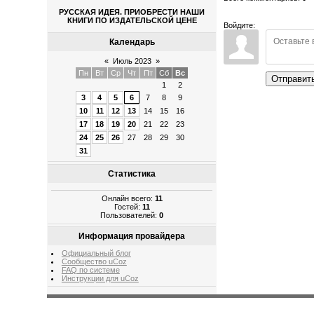
РУССКАЯ ИДЕЯ. ПРИОБРЕСТИ НАШИ
КНИГИ ПО ИЗДАТЕЛЬСКОЙ ЦЕНЕ
Войдите:
Календарь
«
Июль 2023
»
Пн
Вт
Ср
Чт
Пт
Сб
Вс
Отправит
1
2
3
4
5
6
7
8
9
10
11
12
13
14
15
16
17
18
19
20
21
22
23
24
25
26
27
28
29
30
31
Статистика
Онлайн всего:
11
Гостей:
11
Пользователей:
0
Информация провайдера
Официальный блог
Сообщество uCoz
FAQ по системе
Инструкции для uCoz