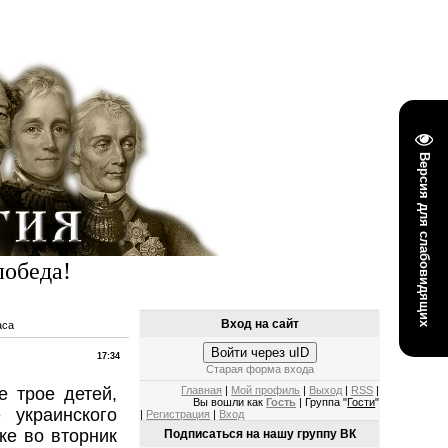
Версия для слабовидящих
победа!
Вход на сайт
аса
Войти через uID
17:34
Старая форма входа
е трое детей,
Главная
|
Мой профиль
|
Выход
|
RSS
|
Вы вошли как
Гость
| Группа "
Гости
"
 украинского
|
Регистрация
|
Вход
ке во вторник
Подписаться на нашу группу ВК