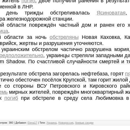
 житель
погиб
, двое получили ранения в результат
менной в ЛНР.
день трижды обстреливалась
Ясиноватая
,
ра железнодорожной станции.
ой области повреждён частный дом и ранен его х
ица
.
й области за ночь
обстреляны
Новая Каховка, Ка
аврийск, жертвы и разрушения уточняются.
 украинским обстрелом частично разрушена мэрия
редположительно
, украинцы стреляли западными 
rm Shadow. По счастливой случайности смертей и 
 результате обстрела загорелась нефтебаза, горят
п
тично обесточен посёлок Крупской, там горит жилой
е со стороны ВСУ Петровского и Кировского рай
емь
мирных жителей, повреждён многоквартирный ж
ек
погиб
при обстреле в среду села Любимовка в
отров
:
360
|
Добавил
:
Elena17
|
Теги
:
Украина
,
Новороссия
,
боевые сводки