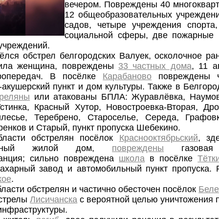
вечером. Повреждены 40 многоквар
12 общеобразовательных учреждени
садов, четыре учреждения спорта,
социальной сферы, две пожарные ч
учреждений.
ёлся обстрел белгородских Валуек, осколочное ра
чила женщина, повреждены
33 частных дома
, 11 
ропередач. В посёлке
Карабаново
повреждены ч
акушерский пункт и дом культуры. Также в Белгоро
треляны
или атакованы БПЛА: Журавлёвка, Наумовк
стинка, Красный Хутор, Новостроевка-Вторая, Дро
илесье, Теребрено, Староселье, Середа, Графовк
ренков и Старый, пункт пропуска Шебекино.
бласти обстрелян посёлок
Краснооктябрьский
, зд
ртирный жилой дом,
повреждены
газовая
танция; сильно повреждена
школа
в посёлке
Тётк
ахарный завод и автомобильный пункт пропуска.
кое
.
бласти обстрелян и частично обесточен посёлок
Беле
бстрелы
Лисичанска
с вероятной целью уничтожения 
инфраструктуры.