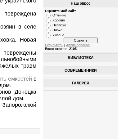
е украинского
Наш опрос
Оцените мой сайт
 повреждена
Отлично
Хорошо
Неплохо
озяин в селе
Плохо
Ужасно
ховка, Новая
Результаты
|
Архив опросов
Всего ответов:
2105
, повреждены
БИБЛИОТЕКА
дальнобойными
тяжёлых травм
СОВРЕМЕННИКИ
ять ёмкостей
с
ГАЛЕРЕЯ
 дом.
онов Донецка
илой дом.
 Запорожской