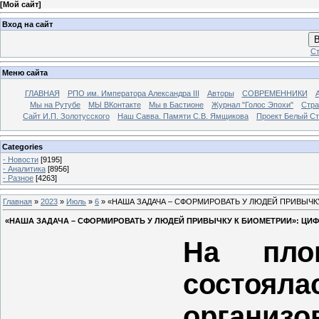
[
Мой сайт
]
Вход на сайт
В
Ст
Меню сайта
ГЛАВНАЯ
РПО им. Императора Александра III
Авторы
СОВРЕМЕННИКИ
Мы на Рутубе
МЫ ВКонтакте
Мы в Бастионе
Журнал "Голос Эпохи"
Стра
Сайт И.П. Золотусского
Наш Савва. Памяти С.В. Ямщикова
Проект Белый С
Categories
- Новости
[9195]
- Аналитика
[8956]
- Разное
[4263]
Главная
»
2023
»
Июль
»
6
» «НАША ЗАДАЧА – СФОРМИРОВАТЬ У ЛЮДЕЙ ПРИВЫЧК
«НАША ЗАДАЧА – СФОРМИРОВАТЬ У ЛЮДЕЙ ПРИВЫЧКУ К БИОМЕТРИИ»: ЦИ
На пло
состояла
организо