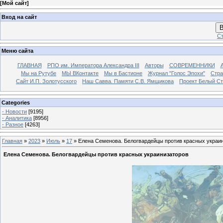
[
Мой сайт
]
Вход на сайт
В
Ст
Меню сайта
ГЛАВНАЯ
РПО им. Императора Александра III
Авторы
СОВРЕМЕННИКИ
Мы на Рутубе
МЫ ВКонтакте
Мы в Бастионе
Журнал "Голос Эпохи"
Стра
Сайт И.П. Золотусского
Наш Савва. Памяти С.В. Ямщикова
Проект Белый С
Categories
- Новости
[9195]
- Аналитика
[8956]
- Разное
[4263]
Главная
»
2023
»
Июль
»
17
» Елена Семенова. Белогвардейцы против красных украи
Елена Семенова. Белогвардейцы против красных украинизаторов