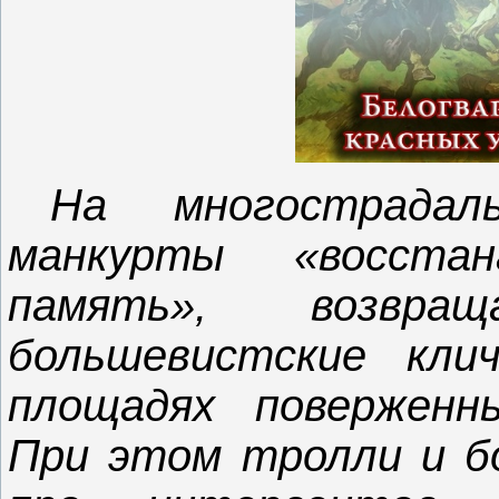
На многострадал
манкурты «восстан
память», возвра
большевистские кли
площадях поверженн
При этом тролли и 