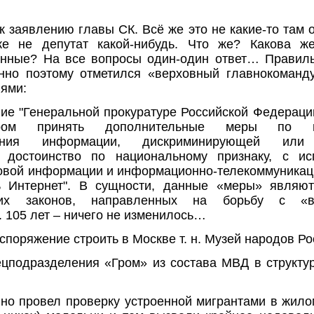
к заявлению главы СК. Всё же это не какие-то там
же не депутат какой-нибудь. Что же? Какова ж
нные? На все вопросы один-один ответ… Правиль
енно поэтому отметился «верховный главнокоманд
ями:
ние "Генеральной прокуратуре Российской Федераци
зором принять дополнительные меры по н
нения информации, дискриминирующей или
е достоинство по национальному признаку, с ис
овой информации и информационно-телекоммуникац
ь Интернет". В сущности, данные «меры» являют
ских законов, направленных на борьбу с «ве
 105 лет – ничего не изменилось…
споряжение строить в Москве т. н. Музей народов Р
ецподразделения «Гром» из состава МВД в структу
но провел проверку устроенной мигрантами в жило