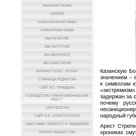
КНИЖНАЯ ПОЛКА
ГАЛЕРЕЯ
НАША КНИЖНАЯ ЛАВКА
СУВЕНИРНАЯ ЛАВКА
МЫ НА ЮТУБЕ
МЫ НА РУТУБЕ
МЫ ВКОНТАКТЕ
МЫ В БАСТИОНЕ
Казанскую Бо
ЖУРНАЛ "ГОЛОС ЭПОХИ"
значением – 
СТРАНИЦА РЕДАКТОРА
к символам к
САЙТ В.С. ПРАВДЮКА
«экстремизм»
задержан за 
СООБЩЕСТВО "УНИЧТОЖЕННЫЕ КАК
КЛАСС"
почему русс
САЙТ ВСХСОН
несанкциони
народный губ
САЙТ И.П. ЗОЛОТУССКОГО
НАШ САВВА. ПАМЯТИ С.В. ЯМЩИКОВА
Арест Стрелк
хрониках сму
ПРОЕКТ БЕЛЫЙ СТАН