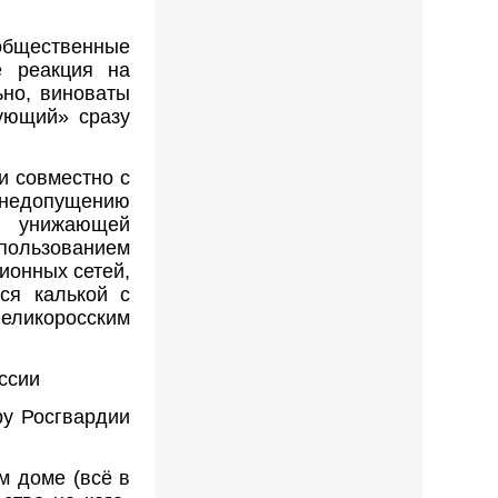
 общественные
е реакция на
но, виноваты
ующий» сразу
и совместно с
едопущению
 унижающей
пользованием
ионных сетей,
ся калькой с
ликоросским
оссии
ру Росгвардии
м доме (всё в