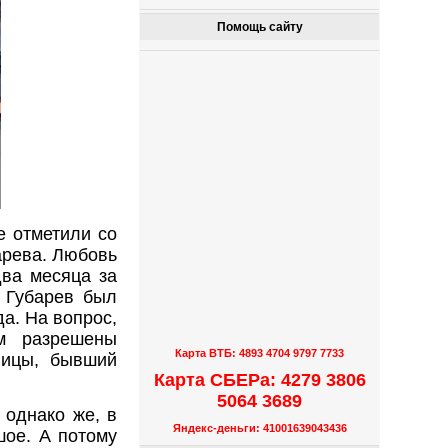
Помощь сайту
е отметили со
арева. Любовь
два месяца за
. Губарев был
а. На вопрос,
м разрешены
Карта ВТБ: 4893 4704 9797 7733
лицы, бывший
Карта СБЕРа: 4279 3806
5064 3689
 однако же, в
Яндекс-деньги: 41001639043436
шое. А потому