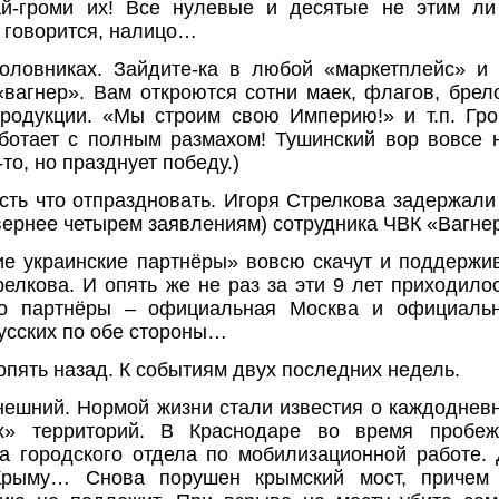
ай-громи их! Все нулевые и десятые не этим ли
к говорится, налицо…
головниках. Зайдите-ка в любой «маркетплейс» и
«вагнер». Вам откроются сотни маек, флагов, брел
родукции. «Мы строим свою Империю!» и т.п. Гр
ботает с полным размахом! Тушинский вор вовсе 
-то, но празднует победу.)
сть что отпраздновать. Игоря Стрелкова задержали 
 вернее четырем заявлениям) сотрудника ЧВК «Вагне
е украинские партнёры» вовсю скачут и поддерж
релкова. И опять же не раз за эти 9 лет приходилос
но партнёры – официальная Москва и официаль
усских по обе стороны…
опять назад. К событиям двух последних недель.
ешний. Нормой жизни стали известия о каждоднев
их» территорий. В Краснодаре во время пробеж
а городского отдела по мобилизационной работе.
рыму… Снова порушен крымский мост, причем 