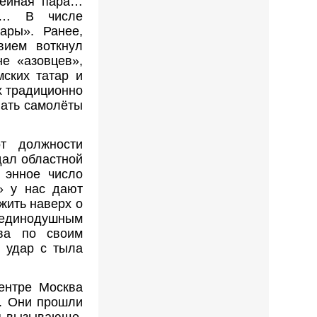
мейная пара…
не… В числе
ары». Ранее,
вием воткнул
не «азовцев»,
мских татар и
х традиционно
лать самолёты
т должности
дал областной
 энное число
и» у нас дают
жить наверх о
ь единодушным
ва по своим
м удар с тыла
ентре Москва
и. Они прошли