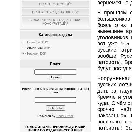
вернемся на 
ПРОЕКТ "ЧАСОВОЙ"
В прошлом о
ПРОЕКТ "НАРОДНАЯ ШКОЛА"
большевиков 
БЕЛАЯ ЗАЩИТА. ЮРИДИЧЕСКАЯ
КОНСУЛЬТАЦИЯ
боясь этих 
нынешние вр
Категории раздела
уголовников,
- Новости
вот уже 105
[9195]
- Аналитика
[8956]
русские патр
- Разное
[4263]
вообще Русс
патриоты. Вр
Поиск
будут поступа
Вооруженная 
русских летч
Введите свой е-мэйл и подпишитесь на наш
дать за таку
сайт!
Кремле и уго
куда. О чём 
срочно найт
наказанью». 
Delivered by
FeedBurner
посылают поч
ГОЛОС ЭПОХИ. ПРИОБРЕСТИ НАШИ
патриоты! З
КНИГИ ПО ИЗДАТЕЛЬСКОЙ ЦЕНЕ