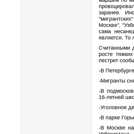
маршем по мо
провоцирова
заранее. Ин
"мигрантских
Москве", "Узб
сама несанк
является. То
Считанными д
росте тяжких
пестрит сооб
-В Петербург
-Мигранты сн
-В подмосков
16-летней шк
-Уголовное д
-В парке Гор
-В Москве на