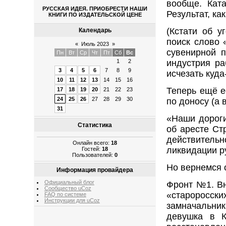
вообще. Кат
РУССКАЯ ИДЕЯ. ПРИОБРЕСТИ НАШИ
Результат, ка
КНИГИ ПО ИЗДАТЕЛЬСКОЙ ЦЕНЕ
(Кстати об у
Календарь
поиск слово 
«
Июль 2023
»
сувенирной п
Пн
Вт
Ср
Чт
Пт
Сб
Вс
1
2
индустрия ра
3
4
5
6
7
8
9
исчезать куда
10
11
12
13
14
15
16
Теперь ещё е
17
18
19
20
21
22
23
24
25
26
27
28
29
30
по доносу (а
31
«Наши дороги
Статистика
об аресте Ст
действитель
Онлайн всего:
18
ликвидации р
Гостей:
18
Пользователей:
0
Но вернемся 
Информация провайдера
Официальный блог
Фронт №1. Вн
Сообщество uCoz
«староросск
FAQ по системе
Инструкции для uCoz
замначальник
девушка в К