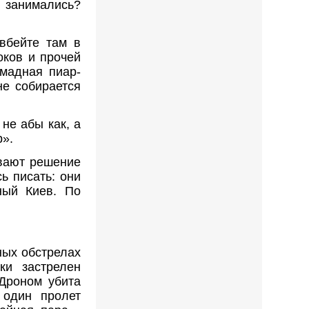
 занимались?
 вбейте там в
оков и прочей
омадная пиар-
не собирается
не абы как, а
р».
ивают решение
ь писать: они
ный Киев. По
ных обстрелах
ки застрелен
 Дроном убита
один пролет