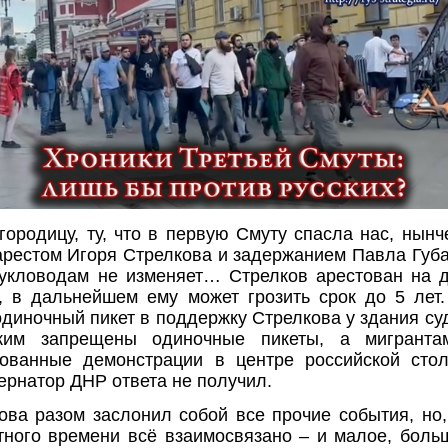
городицу, ту, что в первую Смуту спасла нас, нынч
арестом Игоря Стрелкова и задержанием Павла Губ
укловодам не изменяет… Стрелков арестован на 
, в дальнейшем ему может грозить срок до 5 лет
одиночный пикет в поддержку Стрелкова у здания суд
ким запрещены одиночные пикеты, а мигранта
рованные демонстрации в центре российской сто
ернатор ДНР ответа не получил.
ова разом заслонил собой все прочие события, но,
тного времени всё взаимосвязано – и малое, боль