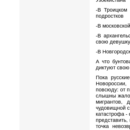
Узбекистана
-В Троицком
подростков
-В московско
-В архангель
свою девушк
-В Новгородс
А что бунтов
диктуют свою
Пока русски
Новороссии, 
повсюду: от 
слышны жалоб
мигрантов, 
чудовищной ск
катастрофа - 
представить,
точка невоз