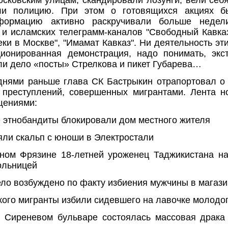
сковским улицам, скандировали лозунги, вели се
ли полицию. При этом о готовящихся акциях б
формацию активно раскручивали больше недел
" и исламских телеграмм-каналов "Свободный Кавказ
еки в Москве", "Имамат Кавказ". Ни деятельность эт
ционированная демонстрация, надо понимать, экс
 ли дело «посты» Стрелкова и пикет Губарева…
нями раньше глава СК Бастрыкин отрапортовал о
 преступлений, совершенных мигрантами. Лента н
щениями:
е этнобандиты блокировали дом местного жителя
яли скальп с юноши в Электростали
ном Фрязине 18-летней уроженец Таджикистана н
ольницей
ело возбуждено по факту избиения мужчины в магаз
ького мигранты избили сидевшего на лавочке молодо
 Сиреневом бульваре состоялась массовая драка