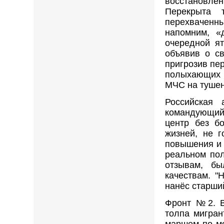
восстановле
Перекрыта 
перехваченн
напомним, «
очередной ят
объявив о св
пригрозив пе
полыхающих н
МЧС на тушен
Российская 
командующий 
центр без б
жизней, не г
повышения и 
реальном пол
отзывам, бы
качествам. "
нанёс старший
Фронт №2. В
толпа мигран