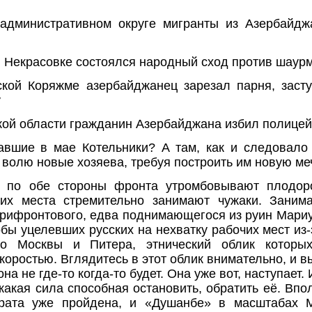
 административном округе мигранты из Азербайдж
й Некрасовке состоялся народный сход против шаур
ской Коряжме азербайджанец зарезал парня, заст
у
кой области гражданин Азербайджана избил полицей
авшие в мае Котельники? А там, как и следовало
 волю новые хозяева, требуя построить им новую ме
е по обе стороны фронта утромбовывают плодо
их места стремительно занимают чужаки. Занима
прифронтового, едва поднимающегося из руин Мариу
ы уцелевших русских на нехватку рабочих мест из-
до Москвы и Питера, этнический облик которы
оростью. Вглядитесь в этот облик внимательно, и в
она не где-то когда-то будет. Она уже вот, наступает.
 какая сила способная остановить, обратить её. Впо
врата уже пройдена, и «Душанбе» в масштабах 