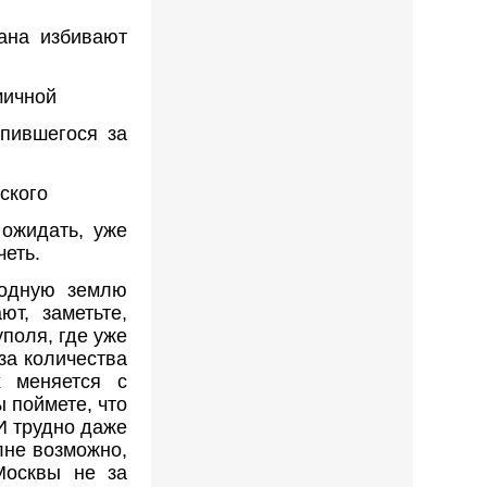
ана избивают
мичной
упившегося за
ского
 ожидать, уже
четь.
родную землю
ют, заметьте,
поля, где уже
за количества
х меняется с
ы поймете, что
 И трудно даже
лне возможно,
Москвы не за