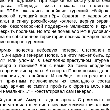
нию не подлежит. При взрыве на мосту убита се
трасса «Таврида» из-за пожара на полиго
ых БПЛА оказались новейшие турецкий «байракт
дорогой турецкий партнёр» Эрдоган с удовольст
аган в спину российскому коллеге, вернув Украи
оей безоговорочной поддержке Зеленского и кры
рекрыть проливы. Но это не помешало РФ в условия
а её собственной территории лесных пожаров пос
ие пожаров турецких.
армия понесла небоевую потерю. Отстранен о
58-й армии генерал Попов. За что? Может быть, с
оя? Или уложил в бесплодно-преступном штурме
оворя о технике? Бог с вами! За такие «подвиг
георгиевские кресты. А генерал Попов посмел доло
ожении дел в войсках. И вообще, по на редкост
л приятным исключением из командного соста
Нашу армию не смогли пробить с фронта ВСУ, на
 начальник..." – констатировал сам генерал.
нутренний. Аккурат в день ареста Стрелкова в ц
тов устроила шествие с исламистскими кричалкам