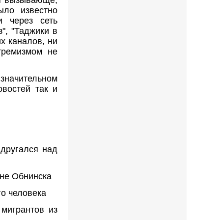
бя вызывающе,
ыло известно
и через сеть
", "Таджики в
их каналов, ни
тремизмом не
 значительном
овостей так и
адругался над
ине Обнинска
го человека
 мигрантов из