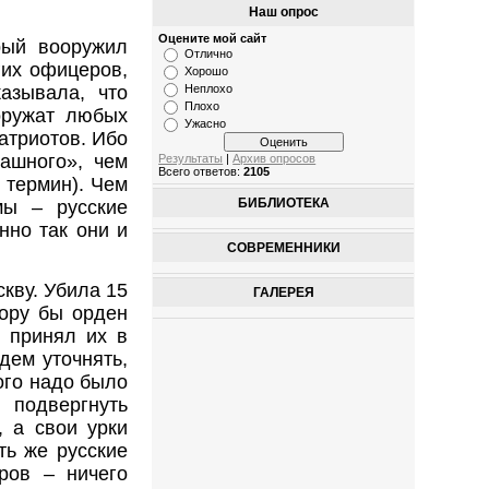
Наш опрос
Оцените мой сайт
рый вооружил
Отлично
гих офицеров,
Хорошо
Неплохо
азывала, что
Плохо
оружат любых
Ужасно
атриотов. Ибо
ашного», чем
Результаты
|
Архив опросов
Всего ответов:
2105
 термин). Чем
БИБЛИОТЕКА
мы – русские
нно так они и
СОВРЕМЕННИКИ
кву. Убила 15
ГАЛЕРЕЯ
пору бы орден
т принял их в
дем уточнять,
ого надо было
подвергнуть
, а свои урки
ть же русские
ров – ничего