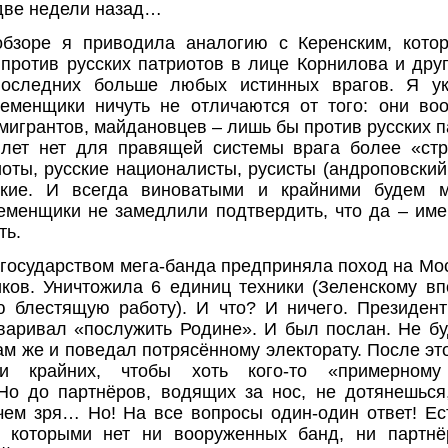
две недели назад…
бзоре я приводила аналогию с Керенским, кото
против русских патриотов в лице Корнилова и дру
последних больше любых истинных врагов. Я ук
еменщики ничуть не отличаются от того: они во
 мигрантов, майдановцев – лишь бы против русских п
 лет нет для правящей системы врага более «стр
иоты, русские националисты, русисты (андроповский
кие. И всегда виноватыми и крайними будем 
еменщики не замедлили подтвердить, что да – име
ть.
государством мега-банда предприняла поход на Мос
иков. Уничтожила 6 единиц техники (Зеленскому в
ю блестящую работу). И что? И ничего. Президен
варивал «послужить Родине». И был послан. Не бу
сам же и поведал потрясённому электорату. После эт
и крайних, чтобы хоть кого-то «примерному 
Но до партнёров, водящих за нос, не дотянешься
ем зря… Но! На все вопросы один-один ответ! Ес
а которыми нет ни вооруженных банд, ни партнё