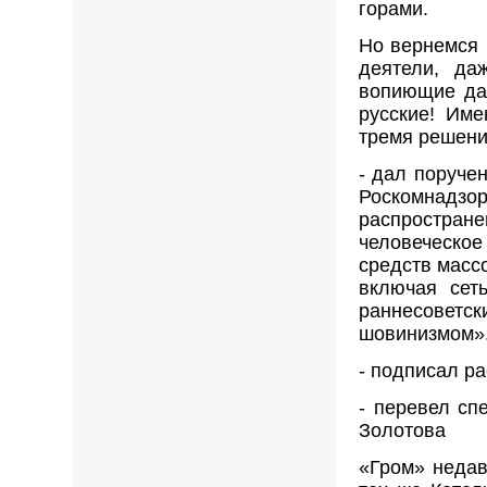
горами.
Но вернемся 
деятели, да
вопиющие да
русские! Им
тремя решени
- дал поруче
Роскомнад
распростра
человеческо
средств масс
включая сет
раннесовет
шовинизмом».
- подписал ра
- перевел сп
Золотова
«Гром» недав