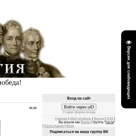
Версия для слабовидящих
победа!
Вход на сайт
Войти через uID
01:24
Старая форма входа
Главная
|
Мой профиль
|
Выход
|
RSS
|
Вы вошли как
Гость
| Группа "
Гости
"
|
Регистрация
|
Вход
Подписаться на нашу группу ВК