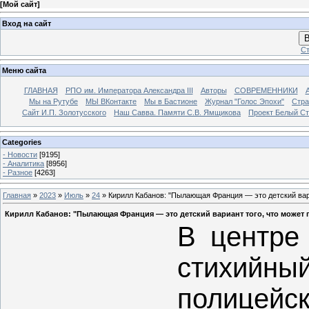
[
Мой сайт
]
Вход на сайт
В
Ст
Меню сайта
ГЛАВНАЯ
РПО им. Императора Александра III
Авторы
СОВРЕМЕННИКИ
Мы на Рутубе
МЫ ВКонтакте
Мы в Бастионе
Журнал "Голос Эпохи"
Стра
Сайт И.П. Золотусского
Наш Савва. Памяти С.В. Ямщикова
Проект Белый С
Categories
- Новости
[9195]
- Аналитика
[8956]
- Разное
[4263]
Главная
»
2023
»
Июль
»
24
» Кирилл Кабанов: "Пылающая Франция — это детский вари
Кирилл Кабанов: "Пылающая Франция — это детский вариант того, что может 
В центре
стихийны
полицей