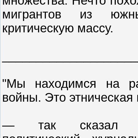
множества. Нечто похо
мигрантов из южн
критическую массу.
____________________
"Мы находимся на ра
войны. Это этническая 
— так сказал Э.