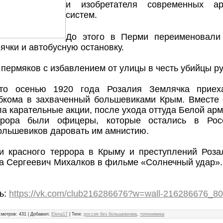
и изобретателя современных ар
систем.
До этого в Перми переименовали
ячки и автобусную остановку.
пермяков с избавлением от улицы в честь убийцы р
то осенью 1920 года Розалия Землячка приех
бкома в захваченный большевиками Крым. Вместе
ла карательные акции, после ухода оттуда Белой ар
ррора были офицеры, которые остались в Рос
льшевиков даровать им амнистию.
и красного террора в Крыму и преступлений Роз
а Сергеевич Михалков в фильме «Солнечный удар»
ь:
https://vk.com/club216286676?w=wall-216286676_8
смотров
:
431
|
Добавил
:
Elena17
|
Теги
:
россия без большевизма
,
топонимика