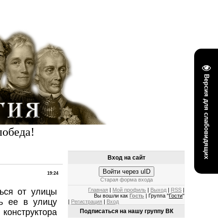
Версия для слабовидящих
победа!
Вход на сайт
Войти через uID
19:24
Старая форма входа
ься от улицы
Главная
|
Мой профиль
|
Выход
|
RSS
|
Вы вошли как
Гость
| Группа "
Гости
"
ь ее в улицу
|
Регистрация
|
Вход
 конструктора
Подписаться на нашу группу ВК