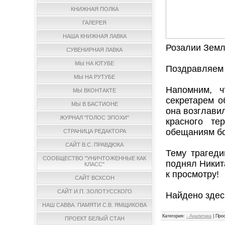
КНИЖНАЯ ПОЛКА
ГАЛЕРЕЯ
НАША КНИЖНАЯ ЛАВКА
Розалии Земл
СУВЕНИРНАЯ ЛАВКА
МЫ НА ЮТУБЕ
Поздравляем 
МЫ НА РУТУБЕ
Напомним, ч
МЫ ВКОНТАКТЕ
секретарем о
МЫ В БАСТИОНЕ
она возглави
ЖУРНАЛ "ГОЛОС ЭПОХИ"
красного те
обещаниям бо
СТРАНИЦА РЕДАКТОРА
САЙТ В.С. ПРАВДЮКА
Тему трагеди
СООБЩЕСТВО "УНИЧТОЖЕННЫЕ КАК
поднял Никит
КЛАСС"
к просмотру!
САЙТ ВСХСОН
САЙТ И.П. ЗОЛОТУССКОГО
Найдено здес
НАШ САВВА. ПАМЯТИ С.В. ЯМЩИКОВА
Категория
:
- Аналитика
|
Про
ПРОЕКТ БЕЛЫЙ СТАН