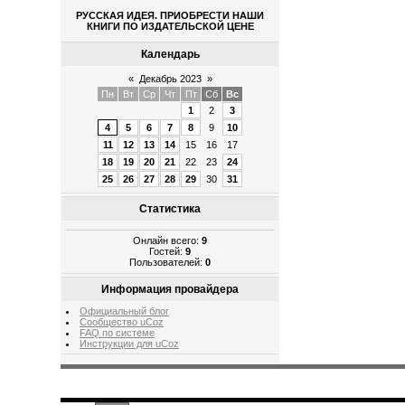
РУССКАЯ ИДЕЯ. ПРИОБРЕСТИ НАШИ
КНИГИ ПО ИЗДАТЕЛЬСКОЙ ЦЕНЕ
Календарь
«
Декабрь 2023
»
Пн
Вт
Ср
Чт
Пт
Сб
Вс
1
2
3
4
5
6
7
8
9
10
11
12
13
14
15
16
17
18
19
20
21
22
23
24
25
26
27
28
29
30
31
Статистика
Онлайн всего:
9
Гостей:
9
Пользователей:
0
Информация провайдера
Официальный блог
Сообщество uCoz
FAQ по системе
Инструкции для uCoz