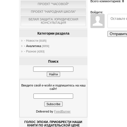
Всего комментариев
:
0
ПРОЕКТ "ЧАСОВОЙ"
ПРОЕКТ "НАРОДНАЯ ШКОЛА"
Войдите:
БЕЛАЯ ЗАЩИТА. ЮРИДИЧЕСКАЯ
КОНСУЛЬТАЦИЯ
Категории раздела
Отправит
- Новости
[9195]
- Аналитика
[8956]
- Разное
[4263]
Поиск
Введите свой е-мэйл и подпишитесь на наш
сайт!
Delivered by
FeedBurner
ГОЛОС ЭПОХИ. ПРИОБРЕСТИ НАШИ
КНИГИ ПО ИЗДАТЕЛЬСКОЙ ЦЕНЕ