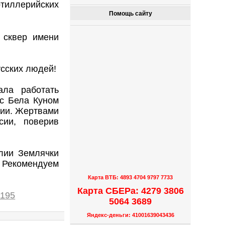
тиллерийских
Помощь сайту
 сквер имени
усских людей!
ала работать
 с Бела Куном
мии. Жертвами
сии, поверив
алии Землячки
. Рекомендуем
Карта ВТБ: 4893 4704 9797 7733
Карта СБЕРа: 4279 3806
0195
5064 3689
Яндекс-деньги: 41001639043436