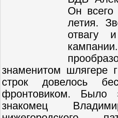
Он всего
летия. З
отвагу 
кампан
прообра
знаменитом шлягере г
строк довелось бе
фронтовиком. Было 
знакомец Владим
нижегородского па