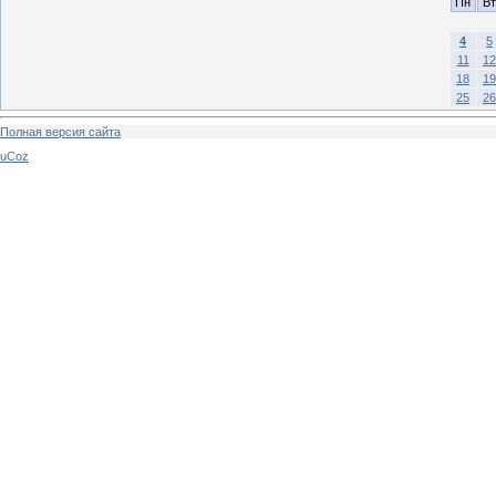
Пн
Вт
4
5
11
12
18
19
25
26
Полная версия сайта
uCoz