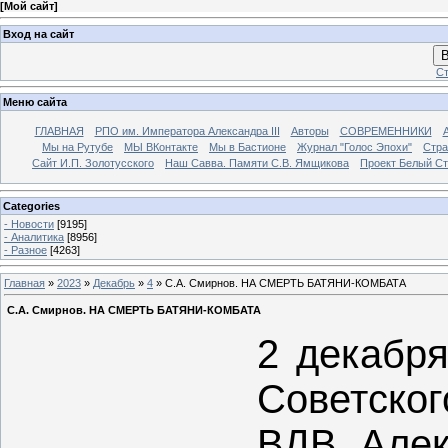
[
Мой сайт
]
Вход на сайт
В
Ст
Меню сайта
ГЛАВНАЯ
РПО им. Императора Александра III
Авторы
СОВРЕМЕННИКИ
Мы на Рутубе
МЫ ВКонтакте
Мы в Бастионе
Журнал "Голос Эпохи"
Стра
Сайт И.П. Золотусского
Наш Савва. Памяти С.В. Ямщикова
Проект Белый С
Categories
- Новости
[9195]
- Аналитика
[8956]
- Разное
[4263]
Главная
»
2023
»
Декабрь
»
4
» С.А. Смирнов. НА СМЕРТЬ БАТЯНИ-КОМБАТА
С.А. Смирнов. НА СМЕРТЬ БАТЯНИ-КОМБАТА
2 декабря
Советско
ВДВ Алек