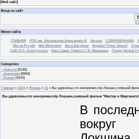
[
Мой сайт
]
Вход на сайт
В
Ст
Меню сайта
ГЛАВНАЯ
РПО им. Императора Александра III
Авторы
СОВРЕМЕННИКИ
Мы на Рутубе
МЫ ВКонтакте
Мы в Бастионе
Журнал "Голос Эпохи"
Стра
Сайт И.П. Золотусского
Наш Савва. Памяти С.В. Ямщикова
Проект Белый С
Categories
- Новости
[9195]
- Аналитика
[8956]
- Разное
[4263]
Главная
»
2024
»
Январь
»
31
» Вы удивлены,что кинорежиссёр Локшин,снявший фильм
Вы удивлены,что кинорежиссёр Локшин,снявший фильм "Мастер и Марганита"
В последн
вокруг 
Локшина