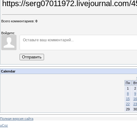
https://serg07011972.livejournal.com/
Всего комментариев
:
0
Войдите:
Отправить
Calendar
Пн
Вт
1
2
8
9
15
16
22
23
29
30
Полная версия сайта
uCoz