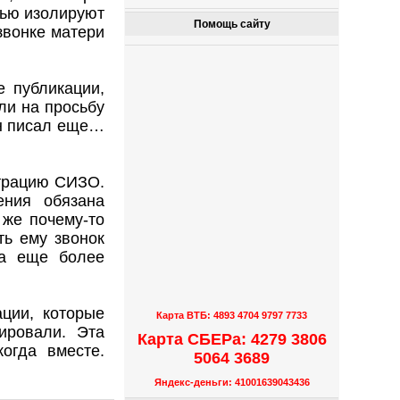
тью изолируют
Помощь сайту
звонке матери
е публикации,
ли на просьбу
он писал еще…
страцию СИЗО.
ения обязана
 же почему-то
ть ему звонок
ла еще более
ации, которые
Карта ВТБ: 4893 4704 9797 7733
ировали. Эта
Карта СБЕРа: 4279 3806
огда вместе.
5064 3689
Яндекс-деньги: 41001639043436