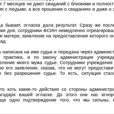
е 7 месяцев не дают свиданий с близкими и полнос
ия с людьми, а все прошения о свиданиях и даже о 
.
да бывает, огласка дала результат. Сразу же посл
 же дня, сотрудники ФСИН немедленно отреагирова
ке матери, заявление на предоставление которого 
зад.
 написана на имя судьи и передана через админи
 практика, и по закону администрация учрежд
вление моего мужа судье. Сотрудники учреждения
ю его заявление, сказав, что не могут предостави
е без разрешения судьи. То есть, ситуация ста
это хоть какие-то действия со стороны администр
агодаря вашей огласке. До этого они нас игнор
еще одно подтверждение того, что мы сильны, к