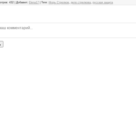
отров
:
432
|
Добавил
:
Elena17
|
Теги
:
Игорь Стрелков
,
дело стрелкова
,
русская защита
ь