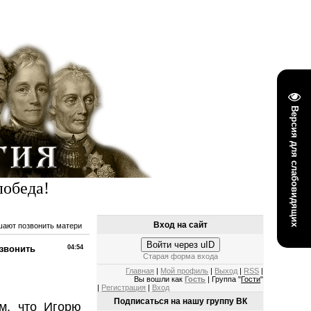
Версия для слабовидящих
победа!
Вход на сайт
шают позвонить матери
Войти через uID
озвонить
04:54
Старая форма входа
Главная
|
Мой профиль
|
Выход
|
RSS
|
Вы вошли как
Гость
| Группа "
Гости
"
|
Регистрация
|
Вход
Подписаться на нашу группу ВК
м, что Игорю