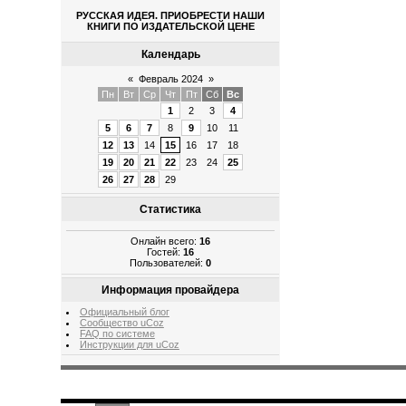
РУССКАЯ ИДЕЯ. ПРИОБРЕСТИ НАШИ
КНИГИ ПО ИЗДАТЕЛЬСКОЙ ЦЕНЕ
Календарь
«
Февраль 2024
»
Пн
Вт
Ср
Чт
Пт
Сб
Вс
1
2
3
4
5
6
7
8
9
10
11
12
13
14
15
16
17
18
19
20
21
22
23
24
25
26
27
28
29
Статистика
Онлайн всего:
16
Гостей:
16
Пользователей:
0
Информация провайдера
Официальный блог
Сообщество uCoz
FAQ по системе
Инструкции для uCoz