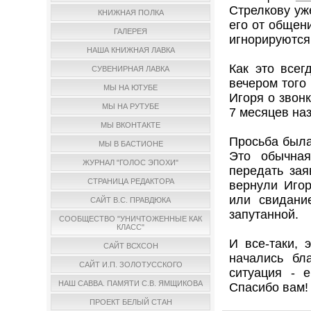
Стрелкову уж
КНИЖНАЯ ПОЛКА
его от общен
ГАЛЕРЕЯ
игнорируются
НАША КНИЖНАЯ ЛАВКА
Как это всег
СУВЕНИРНАЯ ЛАВКА
вечером того
МЫ НА ЮТУБЕ
Игоря о звон
МЫ НА РУТУБЕ
7 месяцев на
МЫ ВКОНТАКТЕ
Просьба была
МЫ В БАСТИОНЕ
Это обычная
ЖУРНАЛ "ГОЛОС ЭПОХИ"
передать зая
СТРАНИЦА РЕДАКТОРА
вернули Игор
или свидани
САЙТ В.С. ПРАВДЮКА
запутанной.
СООБЩЕСТВО "УНИЧТОЖЕННЫЕ КАК
КЛАСС"
И все-таки, 
САЙТ ВСХСОН
начались бл
САЙТ И.П. ЗОЛОТУССКОГО
ситуация - 
НАШ САВВА. ПАМЯТИ С.В. ЯМЩИКОВА
Спасибо вам!
ПРОЕКТ БЕЛЫЙ СТАН