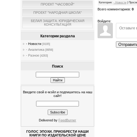
Категория
:
- Новости
|
Просм
ПРОЕКТ "ЧАСОВОЙ"
Всего комментариев
:
0
ПРОЕКТ "НАРОДНАЯ ШКОЛА"
БЕЛАЯ ЗАЩИТА. ЮРИДИЧЕСКАЯ
Войдите:
КОНСУЛЬТАЦИЯ
Категории раздела
- Новости
Отправит
[9195]
- Аналитика
[8956]
- Разное
[4263]
Поиск
Введите свой е-мэйл и подпишитесь на наш
сайт!
Delivered by
FeedBurner
ГОЛОС ЭПОХИ. ПРИОБРЕСТИ НАШИ
КНИГИ ПО ИЗДАТЕЛЬСКОЙ ЦЕНЕ