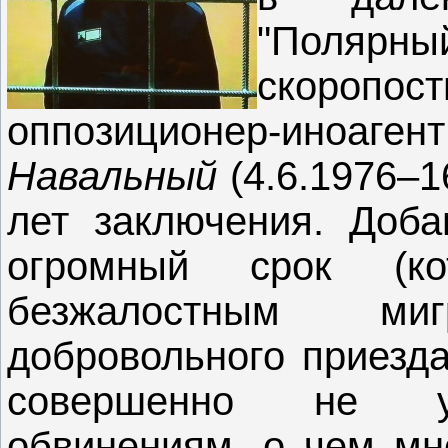
"Полярн
скоропо
оппозиционер-иноаг
Навальный
(4.6.1976‒1
лет заключения. Доба
огромный срок (
безжалостным миг
добровольного приезда
совершенно не у
обвинениям, о чем мн