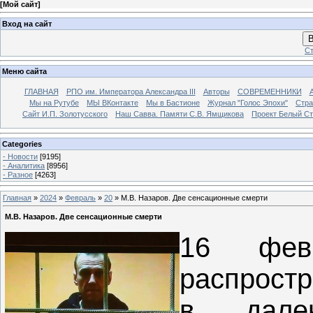
[
Мой сайт
]
Вход на сайт
В
Ст
Меню сайта
ГЛАВНАЯ
РПО им. Императора Александра III
Авторы
СОВРЕМЕННИКИ
Мы на Рутубе
МЫ ВКонтакте
Мы в Бастионе
Журнал "Голос Эпохи"
Стра
Сайт И.П. Золотусского
Наш Савва. Памяти С.В. Ямщикова
Проект Белый С
Categories
- Новости
[9195]
- Аналитика
[8956]
- Разное
[4263]
Главная
»
2024
»
Февраль
»
20
» М.В. Назаров. Две сенсационные смерти
М.В. Назаров. Две сенсационные смерти
16 фев
распростр
в дале