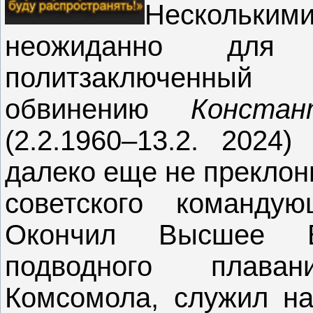
Несколькими
неожиданно дл
политзаключенны
обвинению
Конста
(2.2.1960‒13.2. 2024
далеко еще не преклон
советского команду
Окончил Высшее В
подводного плава
Комсомола, служил н