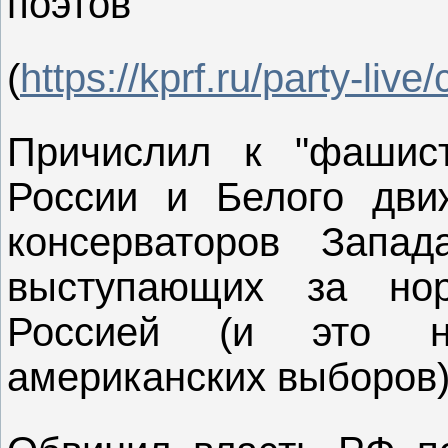
поэтов
(
https://kprf.ru/party-li
Причислил к "фашист
России и Белого дви
консерваторов Запа
выступающих за но
Россией (и это н
американских выборов