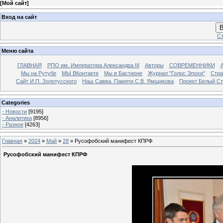
[
Мой сайт
]
Вход на сайт
В
Ст
Меню сайта
ГЛАВНАЯ
РПО им. Императора Александра III
Авторы
СОВРЕМЕННИКИ
Мы на Рутубе
МЫ ВКонтакте
Мы в Бастионе
Журнал "Голос Эпохи"
Стра
Сайт И.П. Золотусского
Наш Савва. Памяти С.В. Ямщикова
Проект Белый С
Categories
- Новости
[9195]
- Аналитика
[8956]
- Разное
[4263]
Главная
»
2024
»
Май
»
28
» Русофобский манифест КПРФ
Русофобский манифест КПРФ