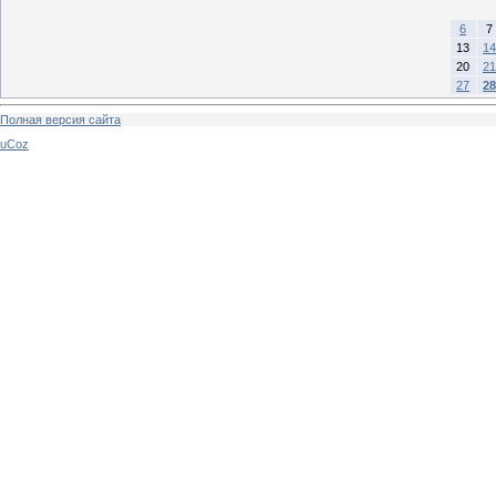
6
7
13
14
20
21
27
28
Полная версия сайта
uCoz