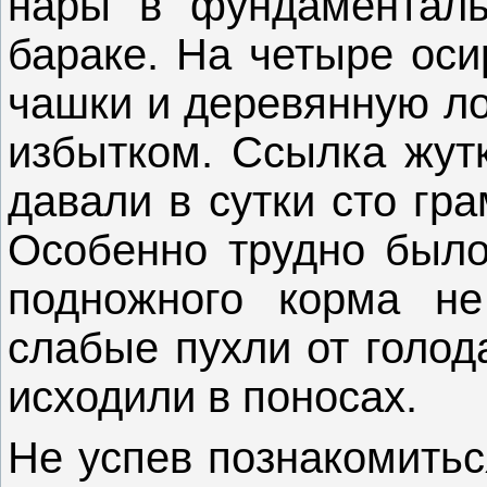
нары в фундаменталь
бараке. На четыре ос
чашки и деревянную ло
избытком. Ссылка жутк
давали в сутки сто гр
Особенно трудно было
подножного корма н
слабые пухли от голод
исходили в поносах.
Не успев познакомитьс