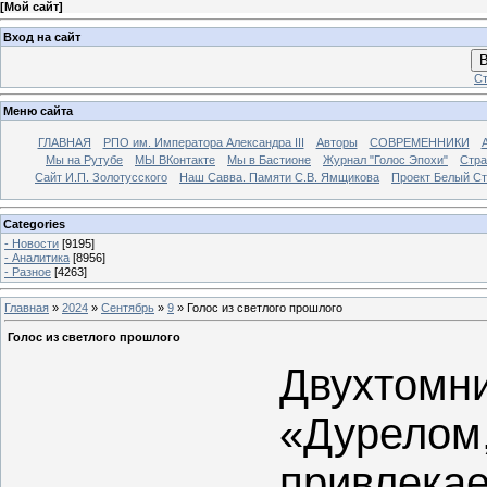
[
Мой сайт
]
Вход на сайт
В
Ст
Меню сайта
ГЛАВНАЯ
РПО им. Императора Александра III
Авторы
СОВРЕМЕННИКИ
Мы на Рутубе
МЫ ВКонтакте
Мы в Бастионе
Журнал "Голос Эпохи"
Стра
Сайт И.П. Золотусского
Наш Савва. Памяти С.В. Ямщикова
Проект Белый С
Categories
- Новости
[9195]
- Аналитика
[8956]
- Разное
[4263]
Главная
»
2024
»
Сентябрь
»
9
» Голос из светлого прошлого
Голос из светлого прошлого
Двухтомн
«Дурелом
привлек