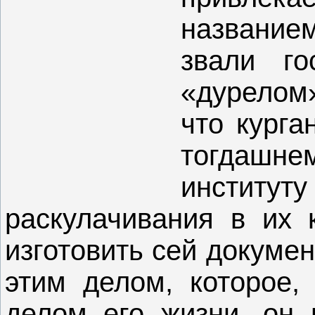
название
звали го
«дурелом
что курга
тогдашне
институ
раскулачивания в их 
изготовить сей докумен
этим делом, которое, 
делом его жизни, он 