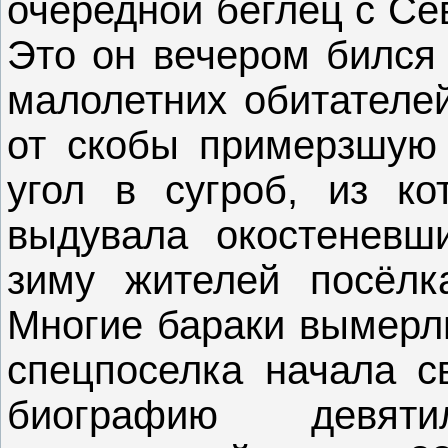
очередной беглец с Се
Это он вечером бился 
малолетних обитателей
от скобы примерзшую 
угол в сугроб, из ко
выдувала окостеневш
зиму жителей посёлк
Многие бараки вымерли
спецпоселка начала с
биографию девят