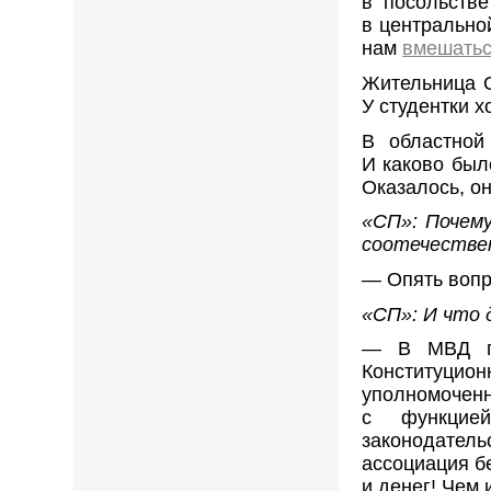
в посольстве
в центрально
нам
вмешать
Жительница О
У студентки 
В областной
И каково был
Оказалось, он
«СП»: Почем
соотечестве
— Опять вопр
«СП»: И что 
— В МВД гов
Конституцио
уполномоченн
с функцией
законодател
ассоциация б
и денег! Чем