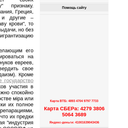
у" признаку.
Помощь сайту
ания, Греция,
 и другие ‒
ву крови", то
ыдачи, но без
мигрантизацию
желающим его
ироваться на
нуков евреев,
вердить свое
даизм). Кроме
 государство
ков участия в
ожно спокойно
стве мiра или
Карта ВТБ: 4893 4704 9797 7733
ски их полное
Карта СБЕРа: 4279 3806
 репарациями,
5064 3689
 что их предки
ая "индустрия
Яндекс-деньги: 41001639043436