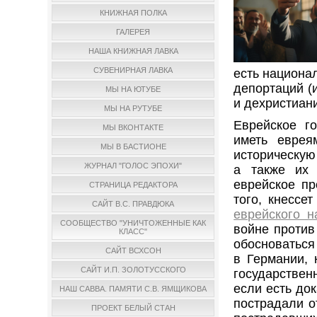
КНИЖНАЯ ПОЛКА
ГАЛЕРЕЯ
НАША КНИЖНАЯ ЛАВКА
СУВЕНИРНАЯ ЛАВКА
есть национа
депортаций (
МЫ НА ЮТУБЕ
и дехристиан
МЫ НА РУТУБЕ
Еврейское г
МЫ ВКОНТАКТЕ
иметь еврея
МЫ В БАСТИОНЕ
историческую
ЖУРНАЛ "ГОЛОС ЭПОХИ"
а также их 
еврейское п
СТРАНИЦА РЕДАКТОРА
того, кнессе
САЙТ В.С. ПРАВДЮКА
еврейского н
СООБЩЕСТВО "УНИЧТОЖЕННЫЕ КАК
войне против
КЛАСС"
обосноваться
САЙТ ВСХСОН
в Германии, 
САЙТ И.П. ЗОЛОТУССКОГО
государствен
если есть док
НАШ САВВА. ПАМЯТИ С.В. ЯМЩИКОВА
пострадали о
ПРОЕКТ БЕЛЫЙ СТАН