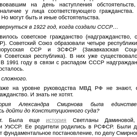
твовавшим на день наступления обстоятельств
 наличие у лица соответствующего гражданства.
 Но могут быть и иные обстоятельства.
 вернуться в 1922 год, когда создали СССР…
вилось советское гражданство (надгражданство, 
). Советский Союз образовали четыре республики
лорусская ССР и ЗСФСР (Закавказская Социа
 Советская республика). В них уже существовал
 В 1991 году в связи с распадом СССР надграждан
осталось.
 сложного.
же на уровне руководства МВД РФ не знают, 
ажданство. И знать не хотят.
рия Александра Смирнова была единствен
сь дойти до Конституционного суда?
ет. Была еще
история
Светланы Даминовой,
и УзССР. Ее родители родились в РСФСР. Были д
т фундаментальное постановление, по делу Смирно