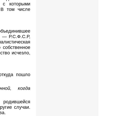
, с которыми
 В том числе
объединившее
 — Р.С.Ф.С.Р,
листическая
о собственное
ство исчезло,
откуда пошло
ной, когда
 родившейся
ругие случаи.
ва.