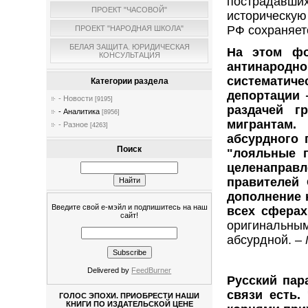
пострадавших
ПРОЕКТ "ЧАСОВОЙ"
историческую
РФ сохраняет
ПРОЕКТ "НАРОДНАЯ ШКОЛА"
БЕЛАЯ ЗАЩИТА. ЮРИДИЧЕСКАЯ
На этом фо
КОНСУЛЬТАЦИЯ
антинародн
систематиче
Категории раздела
депортации 
- Новости
[9195]
раздачей г
- Аналитика
[8956]
мигрантам.
- Разное
[4263]
абсурдного 
Поиск
"лояльные п
целенаправл
правителей 
дополнение 
Введите свой е-мэйл и подпишитесь на наш
всех сфера
сайт!
оригинальным
абсурдной. ‒
Delivered by
FeedBurner
Русский пар
связи есть.
ГОЛОС ЭПОХИ. ПРИОБРЕСТИ НАШИ
КНИГИ ПО ИЗДАТЕЛЬСКОЙ ЦЕНЕ