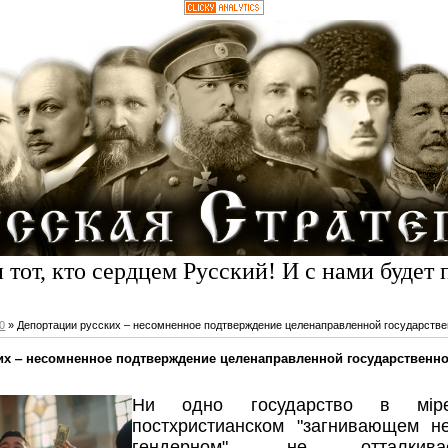
 тот, кто сердцем Русский! И с нами будет 
0
» Депортации русских ‒ несомненное подтверждение целенаправленной государстве
их ‒ несомненное подтверждение целенаправленной государственн
Ни одно государство в мi
постхристианском "загнивающем не
гендерном", не отталкив