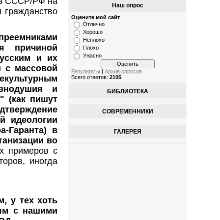
из СССР/РФ на
Наш опрос
и гражданство
Оцените мой сайт
Отлично
Хорошо
преемниками
Неплохо
я причиной
Плохо
Ужасно
русским и их
и с массовой
Результаты
|
Архив опросов
екультурным
Всего ответов:
2105
авнодушия и
БИБЛИОТЕКА
" (как пишут
дтверждение
СОВРЕМЕННИКИ
ой идеологии
а-Гаранта) в
ГАЛЕРЕЯ
танизации во
х примеров с
торов, иногда
, у тех хоть
ям с нашими