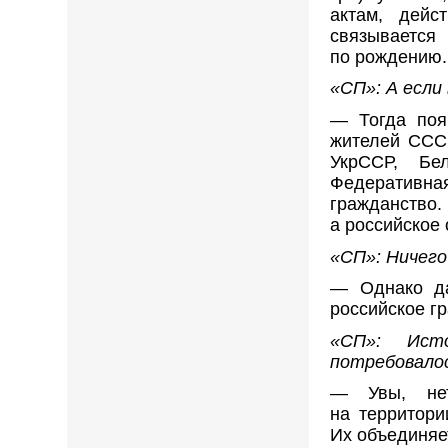
актам, дейс
связывается
по рождению.
«СП»: А если
— Тогда поя
жителей СССР
УкрССР, Бе
Федеративная
гражданство.
а российское 
«СП»: Ничего
— Однако да
российское гр
«СП»: Исто
потребовало
— Увы, н
на территори
Их объединяе