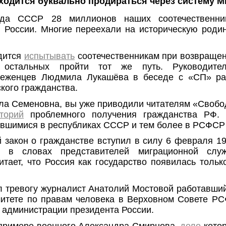
ходится буквально продираться через систему М
да СССР 28 миллионов наших соотечественник
 России. Многие переехали на историческую родин
одится
испытывать
соотечественникам при возвращен
 остальных пройти тот же путь. Руководител
беженцев Людмила Лукашёва в беседе с «СП» рас
ского гражданства.
а Семеновна, вы уже приводили читателям «Своб
торий
проблемного получения гражданства РФ.
вшимися в республиках СССР и тем более в РСФСР
 закон о гражданстве вступил в силу 6 февраля 19
т в словах представителей миграционной слу
итает, что Россия как государство появилась только
 тревогу журналист Анатолий Мостовой работавший
митете по правам человека в Верховном Совете Р
в администрации президента России.
примере военного Александра Смирнова,
дело
котор