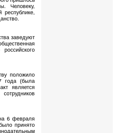
ы. Человеку,
 республике,
данство.
ства заведуют
бщественная
 российского
тву положило
7 года (была
акт является
 сотрудников
 на 6 февраля
 было принято
онодательным