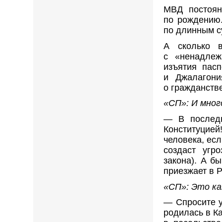
МВД постоян
по рождению.
по длинным с
А сколько 
с «ненадле
изъятия пас
и Джалагони
о гражданстве
«СП»: И мног
— В последн
Конституцие
человека, ес
создаст угр
закона). А б
приезжает в 
«СП»: Это ка
— Спросите у
родилась в К