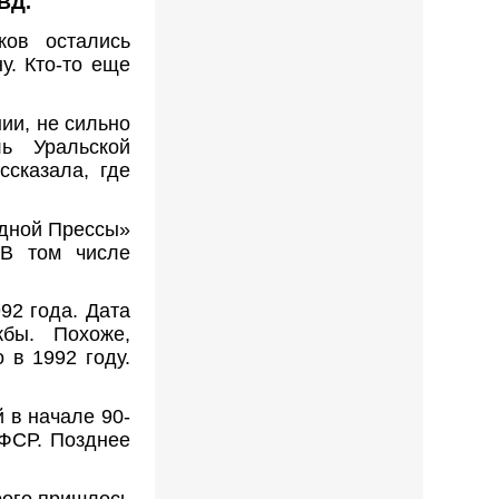
ВД.
ов остались
у. Кто-то еще
ии, не сильно
ь Уральской
сказала, где
одной Прессы»
 В том числе
92 года. Дата
жбы. Похоже,
 в 1992 году.
 в начале 90-
СФСР. Позднее
ого пришлось