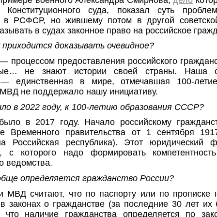
 Конституционного суда, показал суть проблем
 в РСФСР, но жившему потом в другой советской
азывать в судах законное право на российское граж
 приходится доказывать очевидное?
— процессом предоставления российского граждан
рые… не знают истории своей страны. Наша о
 — единственная в мире, отмечавшая 100-летие
 МВД не поддержало нашу инициативу.
ло в 2022 году, к 100-летию образования СССР?
было в 2017 году. Начало российскому гражданс
ие Временного правительства от 1 сентября 191
на Российская республика). Этот юридический ф
, с которого надо формировать компетентность
о ведомства.
обще определяется гражданство России?
 МВД считают, что по паспорту или по прописке
 в законах о гражданстве (за последние 30 лет их
о, что наличие гражданства определяется по зак