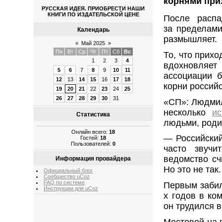
корнями при
РУССКАЯ ИДЕЯ. ПРИОБРЕСТИ НАШИ
КНИГИ ПО ИЗДАТЕЛЬСКОЙ ЦЕНЕ
После распа
за пределами
Календарь
размышляет.
«
Май 2025
»
Пн
Вт
Ср
Чт
Пт
Сб
Вс
То, что прих
1
2
3
4
вдохновляет
5
6
7
8
9
10
11
ассоциации 
12
13
14
15
16
17
18
корни россий
19
20
21
22
23
24
25
26
27
28
29
30
31
«СП»: Людмил
несколько
ис
Статистика
людьми, роди
Онлайн всего:
18
— Российский
Гостей:
18
Пользователей:
0
часто звучи
ведомство сч
Информация провайдера
Но это не так.
Официальный блог
Сообщество uCoz
FAQ по системе
Первым забил
Инструкции для uCoz
х годов в ко
он трудился 
Мостовой на 