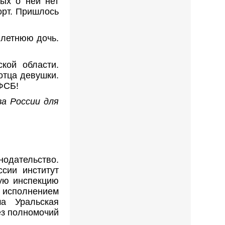
ных о ней нет
орт. Пришлось
-летнюю дочь.
кой области.
отца девушки.
 ФСБ!
а России для
одательство.
сии институт
ную инспекцию
исполнением
ша Уральская
ез полномочий