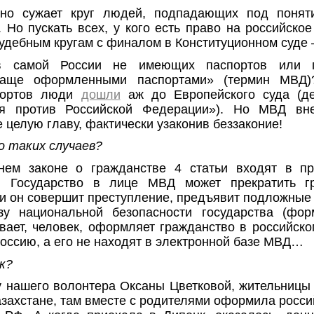
но сужает круг людей, подпадающих под понят
 Но пускать всех, у кого есть право на российское
удебным кругам с финалом в Конституционном суде
в самой России не имеющих паспортов или 
жаще оформленными паспортами» (термин МВД)
портов люди
дошли
аж до Европейского суда (д
я против Российской Федерации»). Но МВД вн
 целую главу, фактически узаконив беззаконие!
о таких случаев?
ем законе о гражданстве 4 статьи входят в пр
й! Государство в лице МВД может прекратить г
ли он совершит преступление, предъявит подложные
озу национальной безопасности государства (фор
ывает, человек, оформляет гражданство в российско
Россию, а его не находят в электронной базе МВД…
к?
 нашего волонтера Оксаны Цветковой, жительницы
азахстане, там вместе с родителями оформила росси