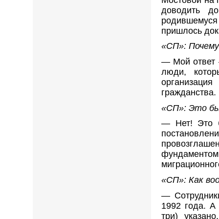
доводить до
родившемуся
пришлось док
«СП»: Почему
— Мой ответ 
люди, кото
организация
гражданства.
«СП»: Это бы
— Нет! Это 
постановлен
провозглаше
фундаментом
миграционног
«СП»: Как во
— Сотрудники
1992 года. А
три) указан