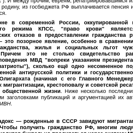
"). И между прочим, евреям, репатриировавшимся 
 родину, из госбюджета РФ выплачивается пенсия 
ся.
не в современной России, оккупированной 
ого режима КПСС, "право крови" являетс
ских отказов в предоставлении гражданства 
‒ это позорное явление, особенно в сравнени
ражданства, жилья и социальных льгот чуж
 Причем это не столько свидетельство р
поведения МВД "вопреки указаниям президента
атриоты"), сколько ещё одно несомненное по
енной антирусской политики и государственн
Олигархата (начиная с его Главного Менеджер
к мигрантизации, крестоповалу и советской реса
х общественной жизни
. Ниже несколько последни
и заголовками публикаций и аргументацией их ав
МВН
.
адокс — рожденные в СССР завидуют мигрантам
 Чтобы получить гражданство РФ, многим люд