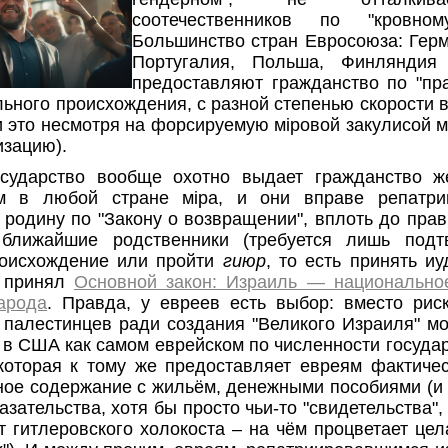
соотечественников по "кровном
Большинство стран Евросоюза: Герм
Португалия, Польша, Финляндия
предоставляют гражданство по "пра
льного происхождения, с разной степенью скорости в
и это несмотря на форсируемую мiровой закулисой 
изацию).
осударство вообще охотно выдает гражданство 
м в любой стране мiра, и они вправе репатри
 родину по "Закону о возвращении", вплоть до прав
ближайшие родственники (требуется лишь подт
роисхождение или пройти
гиюр
, то есть принять иу
т принял
Основной закон: Израиль — национальное
арода
. Правда, у евреев есть выбор: вместо рис
 палестинцев ради создания "Великого Израиля" м
 в США как самом еврейском по численности государ
которая к тому же предоставляет евреям фактиче
ное содержание с жильём, денежными пособиями (и
азательства, хотя бы просто чьи-то "свидетельства",
т гитлеровского холокоста ‒ на чём процветает цел