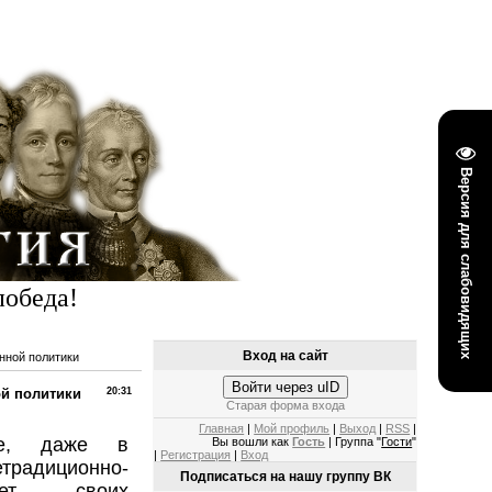
Версия для слабовидящих
победа!
Вход на сайт
нной политики
Войти через uID
ой политики
20:31
Старая форма входа
Главная
|
Мой профиль
|
Выход
|
RSS
|
ре, даже в
Вы вошли как
Гость
| Группа "
Гости
"
|
Регистрация
|
Вход
традиционно-
Подписаться на нашу группу ВК
ает своих