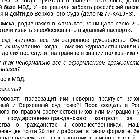
 РФ. А когда приехала в Липецк, оказалось, дан
й базе МВД. У нее решили забрать российский пасп
ся
и дойти до Верховного Суда (дело № 77-КА19−3).
мска, родившаяся в Алма-Ате, защищала свою 20
хотели изъять «необоснованно выданный паспорт».
 суд явилось всё миграционное руководство Омс
о их изумление, когда… омские журналисты нашли 
 до сих пор служит на границе в звании полковника
у так ненормально всё с оформлением гражданств
нников?
ос к МВД.
делать?
орят: правозащитники неверно трактуют закон
нный и Верховный суд тоже?! Пора создать в Рос
ого по правам соотечественников или миграцион
 государственно-гражданского контроля за 
ьства о гражданстве и соотечественниках. На
еженцев почти 20 лет и работает в таком формате, б
 и раздражаем казенных защитников и исполнителей.