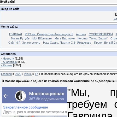
[
Мой сайт
]
Вход на сайт
В
Ст
Меню сайта
ГЛАВНАЯ
РПО им. Императора Александра III
Авторы
СОВРЕМЕННИКИ
Мы на Рутубе
МЫ ВКонтакте
Мы в Бастионе
Журнал "Голос Эпохи"
Стра
Сайт И.П. Золотусского
Наш Савва. Памяти С.В. Ямщикова
Проект Белый С
Categories
- Новости
[9195]
- Аналитика
[8956]
- Разное
[4263]
Главная
»
2025
»
Июнь
»
17
» В Москве прихожане одного из храмов записали коллек
В Москве прихожане одного из храмов записали коллективное видеообращен
"Мы, пр
требуем 
Гавриил