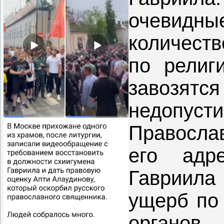
очевидн
количест
по религ
завозят
недопуст
Православ
его адр
Гавриил
ущерб по
органов