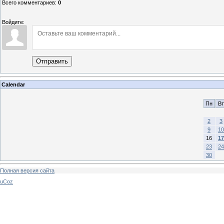
Всего комментариев
:
0
Войдите:
Отправить
Calendar
Пн
Вт
2
3
9
10
16
17
23
24
30
Полная версия сайта
uCoz