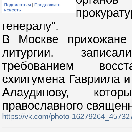
прокурат
генералу".
В Москве прихожане 
литургии, запис
требованием восс
схиигумена Гавриила и
Алаудинову, кото
православного священн
https://vk.com/photo-16279264_4573