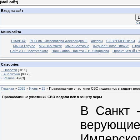
[
Мой сайт
]
Вход на сайт
В
Ст
Меню сайта
ГЛАВНАЯ
РПО им. Императора Александра III
Авторы
СОВРЕМЕННИКИ
Мы на Рутубе
МЫ ВКонтакте
Мы в Бастионе
Журнал "Голос Эпохи"
Стра
Сайт И.П. Золотусского
Наш Савва. Памяти С.В. Ямщикова
Проект Белый С
Categories
- Новости
[9195]
- Аналитика
[8956]
- Разное
[4263]
Главная
»
2025
»
Июнь
»
23
» Православные участники СВО подали иск в защиту вер
Православные участники СВО подали иск в защиту веры
В Санкт 
верующ
Имперс