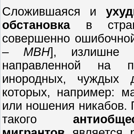
Сложившаяся и
уху
обстановка
в стран
совершенно ошибочной
‒
МВН
], излишне п
направленной на п
инородных, чуждых 
которых, например: м
или ношения никабов. 
такого
антиобщ
мигрантов
является р