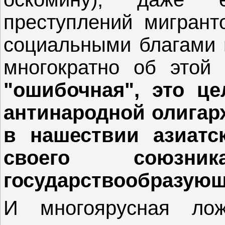
преступлений мигрант
социальными благами 
многократно об этой
"ошибочная", это це
антинародной олигар
в нашествии азиатс
своего союзн
государствообразующе
И многоярусная лож