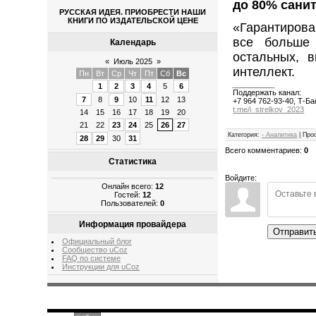
до 80% санит
РУССКАЯ ИДЕЯ. ПРИОБРЕСТИ НАШИ
КНИГИ ПО ИЗДАТЕЛЬСКОЙ ЦЕНЕ
«Гарантирова
все больше 
Календарь
остальных, в
«
Июль 2025
»
интеллект.
Пн
Вт
Ср
Чт
Пт
Сб
Вс
__________
1
2
3
4
5
6
Поддержать канал:
7
8
9
10
11
12
13
+7 964 762-93-40, Т-Ба
t.me/i_strelkov_2023
14
15
16
17
18
19
20
21
22
23
24
25
26
27
Категория
:
- Аналитика
|
Про
28
29
30
31
Всего комментариев
:
0
Статистика
Войдите:
Онлайн всего:
12
Гостей:
12
Пользователей:
0
Информация провайдера
Отправит
Официальный блог
Сообщество uCoz
FAQ по системе
Инструкции для uCoz