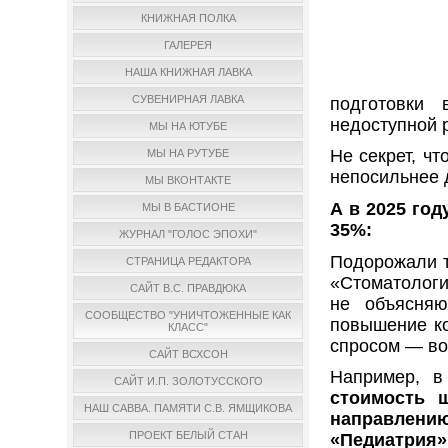
КНИЖНАЯ ПОЛКА
ГАЛЕРЕЯ
НАША КНИЖНАЯ ЛАВКА
СУВЕНИРНАЯ ЛАВКА
подготовки 
недоступной 
МЫ НА ЮТУБЕ
Не секрет, ч
МЫ НА РУТУБЕ
непосильнее 
МЫ ВКОНТАКТЕ
А в 2025 го
МЫ В БАСТИОНЕ
35%:
ЖУРНАЛ "ГОЛОС ЭПОХИ"
Подорожали т
СТРАНИЦА РЕДАКТОРА
«Стоматология
САЙТ В.С. ПРАВДЮКА
не объясняю
СООБЩЕСТВО "УНИЧТОЖЕННЫЕ КАК
повышение к
КЛАСС"
спросом — вот
САЙТ ВСХСОН
Например, в
САЙТ И.П. ЗОЛОТУССКОГО
стоимость 
НАШ САВВА. ПАМЯТИ С.В. ЯМЩИКОВА
направлени
ПРОЕКТ БЕЛЫЙ СТАН
«Педиатрия» 