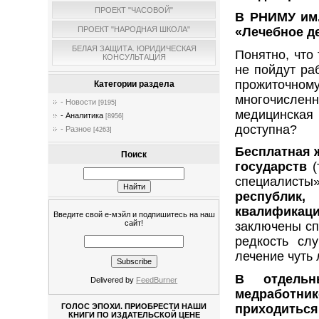
ПРОЕКТ "ЧАСОВОЙ"
В РНИМУ им.
«Лечебное де
ПРОЕКТ "НАРОДНАЯ ШКОЛА"
БЕЛАЯ ЗАЩИТА. ЮРИДИЧЕСКАЯ
Понятно, что
КОНСУЛЬТАЦИЯ
не пойдут ра
прожиточно
Категории раздела
многочисленн
- Новости
[9195]
медицинская 
- Аналитика
[8956]
доступна?
- Разное
[4263]
Бесплатная 
Поиск
государств
(
специалисты
республик
квалификац
Введите свой е-мэйл и подпишитесь на наш
сайт!
заключены сп
редкость сл
лечение чуть
В отдельн
Delivered by
FeedBurner
медработник
приходиться
ГОЛОС ЭПОХИ. ПРИОБРЕСТИ НАШИ
КНИГИ ПО ИЗДАТЕЛЬСКОЙ ЦЕНЕ