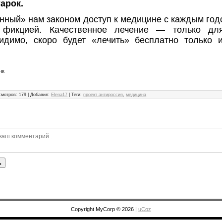
арок.
нный» нам законом доступ к медицине с каждым год
фикцией. Качественное лечение — только для
идимо, скоро будет «лечить» бесплатно только 
нк
смотров
:
179
|
Добавил
:
Elena17
|
Теги
:
проект антироссия
,
медицина
ь
Copyright MyCorp © 2026
|
uCoz