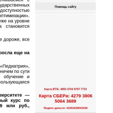
арственных
Помощь сайту
доступностью
птимизации».
уже на уровне
 становится
е дороже, все
росла еще на
 «Педиатрия»,
 ничем по сути
е обучение и
пользующаяся
Карта ВТБ: 4893 4704 9797 7733
верситете —
Карта СБЕРа: 4279 3806
вый курс по
5064 3689
9 млн руб.,
Яндекс-деньги: 41001639043436