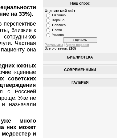
Наш опрос
пециальности
Оцените мой сайт
ние на 33%).
Отлично
Хорошо
в перспективе
Неплохо
ты, близкие к
Плохо
Ужасно
сотрудников
луги. Частная
Результаты
|
Архив опросов
 пациенту она
Всего ответов:
2105
БИБЛИОТЕКА
седних южных
СОВРЕМЕННИКИ
рочие «ценные
х советских
ГАЛЕРЕЯ
тверждения
я с Россией
проще. Уже не
 и назначали
 уже много
на них может
 медсестер и