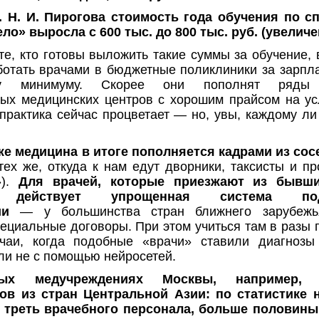
 Н. И. Пирогова стоимость года обучения по с
ло» выросла с 600 тыс. до 800 тыс. руб. (увеличе
 те, кто готовы выложить такие суммы за обучение, 
ботать врачами в бюджетные поликлиники за зарпла
му минимуму. Скорее они пополнят ряды 
ых медицинских центров с хорошим прайсом на ус
практика сейчас процветает — но, увы, каждому ли
же медицина в итоге пополняется кадрами из со
тех же, откуда к нам едут дворники, таксисты и п
»).
Для врачей, которые приезжают из бывши
, действует упрощенная система под
ии
— у большинства стран ближнего зарубежь
ециальные договоры. При этом учиться там в разы 
учаи, когда подобные «врачи» ставили диагнозы
 ли не с помощью нейросетей.
ых медучреждениях Москвы, например,
ов из стран Центральной Азии: по статистике 
 треть врачебного персонала, больше половины