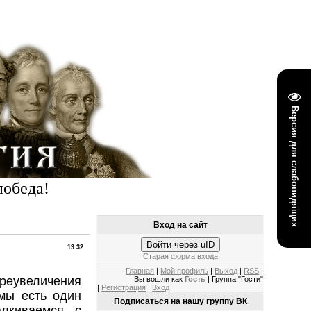
Версия для слабовидящих
победа!
Вход на сайт
Войти через uID
19:32
Старая форма входа
Главная
|
Мой профиль
|
Выход
|
RSS
|
реувеличения
Вы вошли как
Гость
| Группа "
Гости
"
|
Регистрация
|
Вход
мы есть один
Подписаться на нашу группу ВК
алкиваемся с