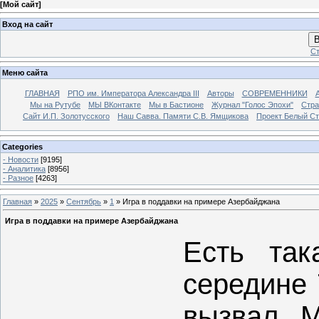
[
Мой сайт
]
Вход на сайт
В
Ст
Меню сайта
ГЛАВНАЯ
РПО им. Императора Александра III
Авторы
СОВРЕМЕННИКИ
Мы на Рутубе
МЫ ВКонтакте
Мы в Бастионе
Журнал "Голос Эпохи"
Стра
Сайт И.П. Золотусского
Наш Савва. Памяти С.В. Ямщикова
Проект Белый С
Categories
- Новости
[9195]
- Аналитика
[8956]
- Разное
[4263]
Главная
»
2025
»
Сентябрь
»
1
» Игра в поддавки на примере Азербайджана
Игра в поддавки на примере Азербайджана
Есть так
середине 
вызвал М