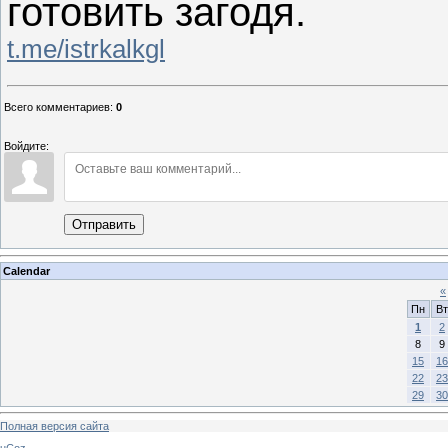
готовить загодя.
t.me/istrkalkgl
Всего комментариев
:
0
Войдите:
Отправить
Calendar
«
Пн
Вт
1
2
8
9
15
16
22
23
29
30
Полная версия сайта