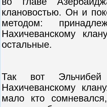
во главе Азербайдж
клановостью. Он и по
методом: принадле
Нахичеванскому клан
остальные.
Так вот Эльчибей
Нахичеванскому клан
мало кто сомневался,