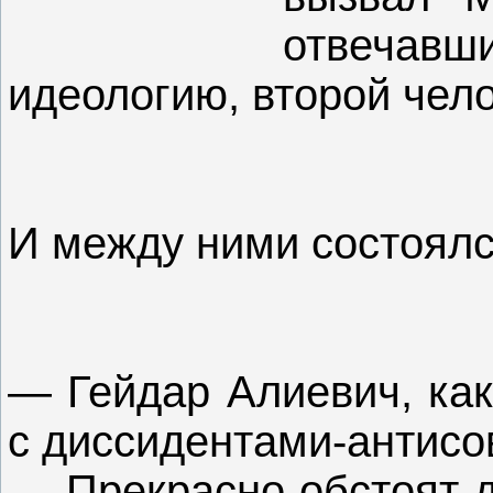
отвеча
идеологию, второй чело
И между ними состоялся
— Гейдар Алиевич, как
с диссидентами-антисо
— Прекрасно обстоят д