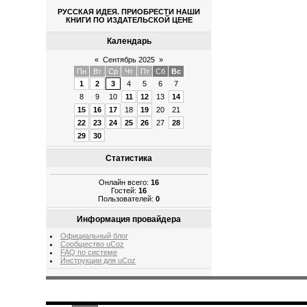
РУССКАЯ ИДЕЯ. ПРИОБРЕСТИ НАШИ
КНИГИ ПО ИЗДАТЕЛЬСКОЙ ЦЕНЕ
Календарь
«
Сентябрь 2025
»
Пн
Вт
Ср
Чт
Пт
Сб
Вс
1
2
3
4
5
6
7
8
9
10
11
12
13
14
15
16
17
18
19
20
21
22
23
24
25
26
27
28
29
30
Статистика
Онлайн всего:
16
Гостей:
16
Пользователей:
0
Информация провайдера
Официальный блог
Сообщество uCoz
FAQ по системе
Инструкции для uCoz