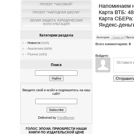
ПРОЕКТ "ЧАСОВОЙ"
Напоминаем н
Карта ВТБ: 4
ПРОЕКТ "НАРОДНАЯ ШКОЛА"
Карта СБЕРа:
БЕЛАЯ ЗАЩИТА. ЮРИДИЧЕСКАЯ
Яндекс-деньг
КОНСУЛЬТАЦИЯ
Категории раздела
Категория
:
- Новости
|
Просм
- Новости
[9195]
Всего комментариев
:
0
- Аналитика
[8956]
- Разное
[4263]
Войдите:
Поиск
Отправит
Введите свой е-мэйл и подпишитесь на наш
сайт!
Delivered by
FeedBurner
ГОЛОС ЭПОХИ. ПРИОБРЕСТИ НАШИ
КНИГИ ПО ИЗДАТЕЛЬСКОЙ ЦЕНЕ