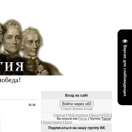
Версия для слабовидящих
победа!
Вход на сайт
Войти через uID
21:16
Старая форма входа
Главная
|
Мой профиль
|
Выход
|
RSS
|
Вы вошли как
Гость
| Группа "
Гости
"
|
Регистрация
|
Вход
Подписаться на нашу группу ВК