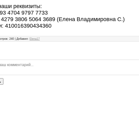
аши реквизиты:
893 4704 9797 7733
 4279 3806 5064 3689 (Елена Владимировна С.)
и: 410016390434360
отров
:
240
|
Добавил
:
Elena17
ь