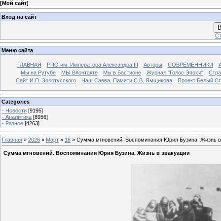
[
Мой сайт
]
Вход на сайт
В
Ст
Меню сайта
ГЛАВНАЯ
РПО им. Императора Александра III
Авторы
СОВРЕМЕННИКИ
Мы на Рутубе
МЫ ВКонтакте
Мы в Бастионе
Журнал "Голос Эпохи"
Стра
Сайт И.П. Золотусского
Наш Савва. Памяти С.В. Ямщикова
Проект Белый С
Categories
- Новости
[9195]
- Аналитика
[8956]
- Разное
[4263]
Главная
»
2026
»
Март
»
18
» Сумма мгновений. Воспоминания Юрия Бузина. Жизнь в
Сумма мгновений. Воспоминания Юрия Бузина. Жизнь в эвакуации