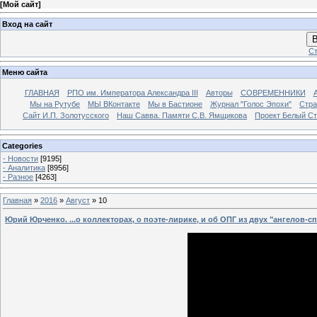
[
Мой сайт
]
Вход на сайт
В
Ст
Меню сайта
ГЛАВНАЯ
РПО им. Императора Александра III
Авторы
СОВРЕМЕННИКИ
Мы на Рутубе
МЫ ВКонтакте
Мы в Бастионе
Журнал "Голос Эпохи"
Стра
Сайт И.П. Золотусского
Наш Савва. Памяти С.В. Ямщикова
Проект Белый С
Categories
- Новости
[9195]
- Аналитика
[8956]
- Разное
[4263]
Главная
»
2016
»
Август
»
10
Юрий Юрченко. ...о коллекторах, о поэте-лирике, и об ОПГ из двух "ангелов-с