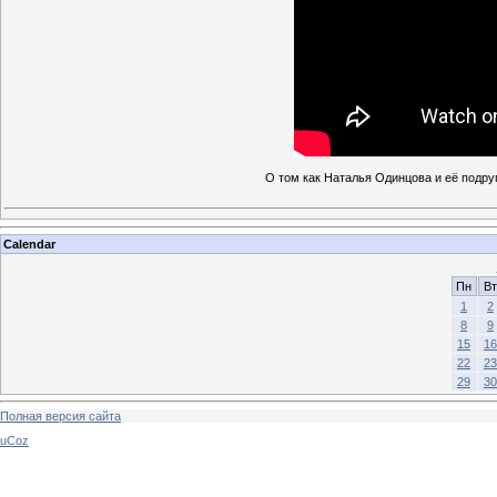
О том как Наталья Одинцова и её подру
Calendar
Пн
Вт
1
2
8
9
15
16
22
23
29
30
Полная версия сайта
uCoz