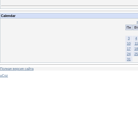
Calendar
Пн
Вт
3
4
10
11
17
18
24
25
31
Полная версия сайта
uCoz