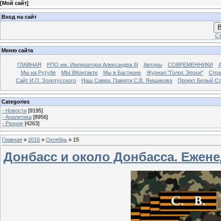
[
Мой сайт
]
Вход на сайт
В
Ст
Меню сайта
ГЛАВНАЯ
РПО им. Императора Александра III
Авторы
СОВРЕМЕННИКИ
Мы на Рутубе
МЫ ВКонтакте
Мы в Бастионе
Журнал "Голос Эпохи"
Стра
Сайт И.П. Золотусского
Наш Савва. Памяти С.В. Ямщикова
Проект Белый С
Categories
- Новости
[9195]
- Аналитика
[8956]
- Разное
[4263]
Главная
»
2016
»
Октябрь
»
15
Донбасс и около Донбасса. Еженед