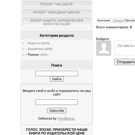
ПРОЕКТ "ЧАСОВОЙ"
ПРОЕКТ "НАРОДНАЯ ШКОЛА"
БЕЛАЯ ЗАЩИТА. ЮРИДИЧЕСКАЯ
Категория
:
- Разное
|
Просмо
КОНСУЛЬТАЦИЯ
Всего комментариев
:
0
Категории раздела
Войдите:
- Новости
[9195]
- Аналитика
[8956]
- Разное
[4263]
Отправит
Поиск
Введите свой е-мэйл и подпишитесь на наш
сайт!
Delivered by
FeedBurner
ГОЛОС ЭПОХИ. ПРИОБРЕСТИ НАШИ
КНИГИ ПО ИЗДАТЕЛЬСКОЙ ЦЕНЕ