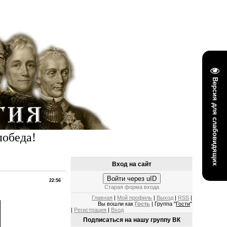
Версия для слабовидящих
победа!
Вход на сайт
Войти через uID
22:56
Старая форма входа
Главная
|
Мой профиль
|
Выход
|
RSS
|
Вы вошли как
Гость
| Группа "
Гости
"
|
Регистрация
|
Вход
Подписаться на нашу группу ВК