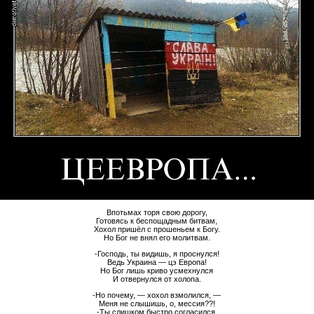
Впотьмах торя свою дорогу,
Готовясь к беспощадным битвам,
Хохол пришёл с прошеньем к Богу.
Но Бог не внял его молитвам.
-Господь, ты видишь, я проснулся!
Ведь Украина — цэ Европа!
Но Бог лишь криво усмехнулся
И отвернулся от холопа.
-Но почему, — хохол взмолился, —
Меня не слышишь, о, мессия??!
-Ты слишком быстро согласился,