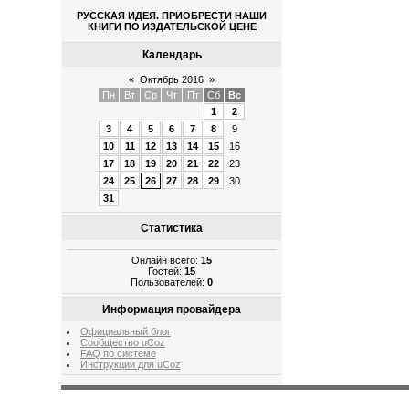
РУССКАЯ ИДЕЯ. ПРИОБРЕСТИ НАШИ
КНИГИ ПО ИЗДАТЕЛЬСКОЙ ЦЕНЕ
Календарь
«
Октябрь 2016
»
Пн
Вт
Ср
Чт
Пт
Сб
Вс
1
2
3
4
5
6
7
8
9
10
11
12
13
14
15
16
17
18
19
20
21
22
23
24
25
26
27
28
29
30
31
Статистика
Онлайн всего:
15
Гостей:
15
Пользователей:
0
Информация провайдера
Официальный блог
Сообщество uCoz
FAQ по системе
Инструкции для uCoz