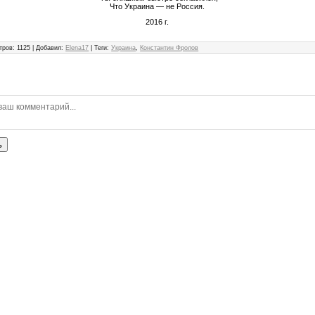
Что Украина — не Россия.
2016 г.
тров
:
1125
|
Добавил
:
Elena17
|
Теги
:
Украина
,
Константин Фролов
ь