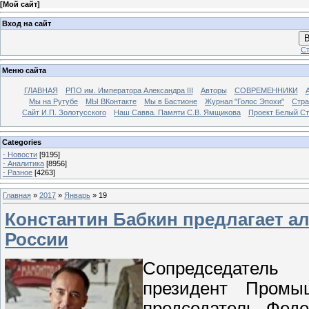
[
Мой сайт
]
Вход на сайт
В
Ст
Меню сайта
ГЛАВНАЯ
РПО им. Императора Александра III
Авторы
СОВРЕМЕННИКИ
Мы на Рутубе
МЫ ВКонтакте
Мы в Бастионе
Журнал "Голос Эпохи"
Стра
Сайт И.П. Золотусского
Наш Савва. Памяти С.В. Ямщикова
Проект Белый С
Categories
- Новости
[9195]
- Аналитика
[8956]
- Разное
[4263]
Главная
»
2017
»
Январь
»
19
Константин Бабкин предлагает а
России
Сопредседатель 
президент Промы
председатель Феде