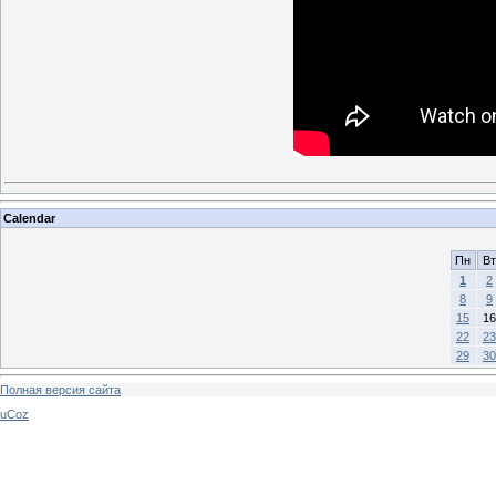
Calendar
Пн
Вт
1
2
8
9
15
16
22
23
29
30
Полная версия сайта
uCoz