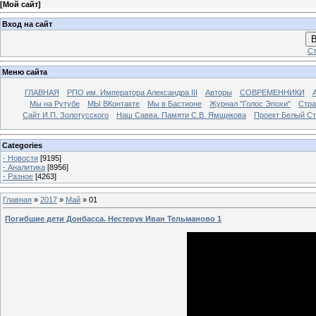
[
Мой сайт
]
Вход на сайт
В
Ст
Меню сайта
ГЛАВНАЯ
РПО им. Императора Александра III
Авторы
СОВРЕМЕННИКИ
Мы на Рутубе
МЫ ВКонтакте
Мы в Бастионе
Журнал "Голос Эпохи"
Стра
Сайт И.П. Золотусского
Наш Савва. Памяти С.В. Ямщикова
Проект Белый С
Categories
- Новости
[9195]
- Аналитика
[8956]
- Разное
[4263]
Главная
»
2017
»
Май
»
01
Погибшие дети Донбасса. Нестерук Иван Тельманово 1