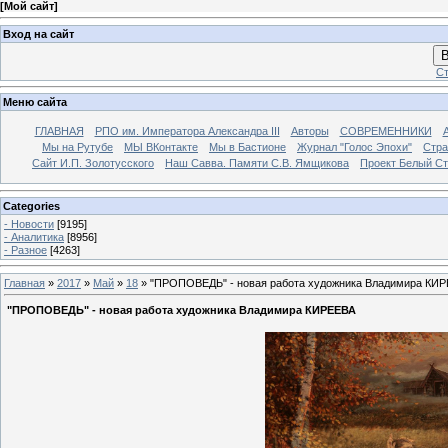
[
Мой сайт
]
Вход на сайт
В
Ст
Меню сайта
ГЛАВНАЯ
РПО им. Императора Александра III
Авторы
СОВРЕМЕННИКИ
Мы на Рутубе
МЫ ВКонтакте
Мы в Бастионе
Журнал "Голос Эпохи"
Стра
Сайт И.П. Золотусского
Наш Савва. Памяти С.В. Ямщикова
Проект Белый С
Categories
- Новости
[9195]
- Аналитика
[8956]
- Разное
[4263]
Главная
»
2017
»
Май
»
18
» "ПРОПОВЕДЬ" - новая работа художника Владимира КИ
"ПРОПОВЕДЬ" - новая работа художника Владимира КИРЕЕВА