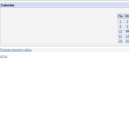
Calendar
Пн
Вт
1
2
8
9
15
16
22
23
29
30
Полная версия сайта
uCoz