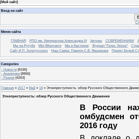
[
Мой сайт
]
Вход на сайт
В
Ст
Меню сайта
ГЛАВНАЯ
РПО им. Императора Александра III
Авторы
СОВРЕМЕННИКИ
Мы на Рутубе
МЫ ВКонтакте
Мы в Бастионе
Журнал "Голос Эпохи"
Стра
Сайт И.П. Золотусского
Наш Савва. Памяти С.В. Ямщикова
Проект Белый С
Categories
- Новости
[9195]
- Аналитика
[8956]
- Разное
[4263]
Главная
»
2017
»
Май
»
18
» Этнопреступность: обзор Русского Общественного Движ
Этнопреступность: обзор Русского Общественного Движения
В России на
омбудсмен от
2016 году
В докладе о д