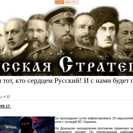
 тот, кто сердцем Русский! И с нами будет 
рь
»
12
09.17.
За прошедшие сутки зафиксировано 29 нарушени
огня с позиций ВС Украины.
На Донецком направлении противник применил 
стрелковое оружие. По прилегающим района