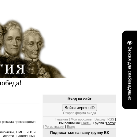
Версия для слабовидящих
победа!
Вход на сайт
Войти через uID
Старая форма входа
Главная
|
Мой профиль
|
Выход
|
RSS
|
й режима прекращения
Вы вошли как
Гость
| Группа "
Гости
"
|
Регистрация
|
Вход
минометы, БМП, БТР и
Подписаться на нашу группу ВК
м девяти населенных