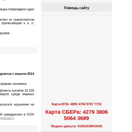
Помощь сайту
онецка повреждено одно
елял из гранатометов
 прилегающие к н. п.
оружия.
длится с апреля 2014
 правам человека.
нфликта погибли 10 225
 жертв среди мирных
Карта ВТБ: 4893 4704 9797 7733
зультате крушения на
Карта СБЕРа: 4279 3806
ий гражданских в ООН
5064 3689
 дальше »
Яндекс-деньги: 41001639043436