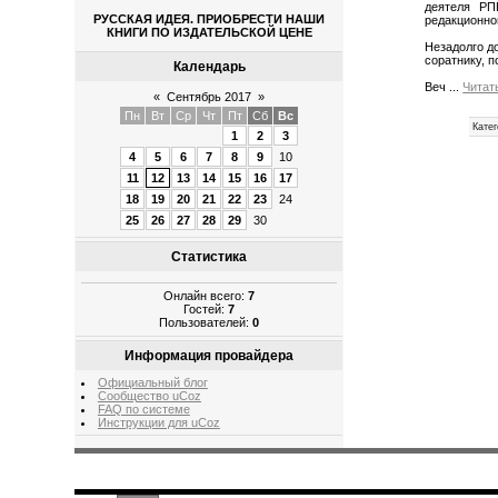
деятеля РП
РУССКАЯ ИДЕЯ. ПРИОБРЕСТИ НАШИ
редакционно
КНИГИ ПО ИЗДАТЕЛЬСКОЙ ЦЕНЕ
Незадолго д
соратнику, 
Календарь
Веч
...
Читат
«
Сентябрь 2017
»
Пн
Вт
Ср
Чт
Пт
Сб
Вс
Катег
1
2
3
4
5
6
7
8
9
10
11
12
13
14
15
16
17
18
19
20
21
22
23
24
25
26
27
28
29
30
Статистика
Онлайн всего:
7
Гостей:
7
Пользователей:
0
Информация провайдера
Официальный блог
Сообщество uCoz
FAQ по системе
Инструкции для uCoz