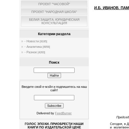
ПРОЕКТ "ЧАСОВОЙ"
И.Б. ИВАНОВ. ПА
ПРОЕКТ "НАРОДНАЯ ШКОЛА"
БЕЛАЯ ЗАЩИТА. ЮРИДИЧЕСКАЯ
КОНСУЛЬТАЦИЯ
Категории раздела
- Новости
[9195]
- Аналитика
[8956]
- Разное
[4263]
Поиск
Введите свой е-мэйл и подпишитесь на наш
сайт!
Delivered by
FeedBurner
Председ
Сегодня, в 
ГОЛОС ЭПОХИ. ПРИОБРЕСТИ НАШИ
и молитвенн
КНИГИ ПО ИЗДАТЕЛЬСКОЙ ЦЕНЕ