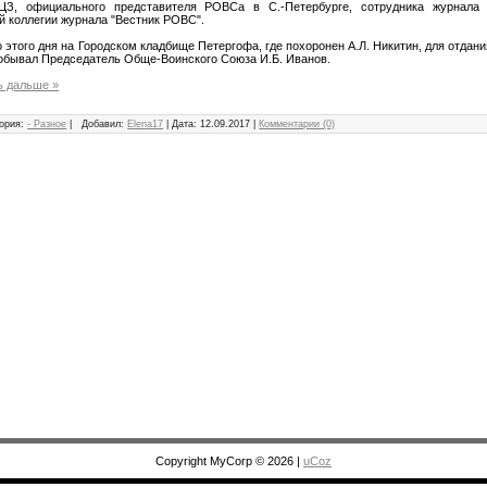
ЦЗ, официального представителя РОВСа в С.-Петербурге, сотрудника журнала 
й коллегии журнала "Вестник РОВС".
о этого дня на Городском кладбище Петергофа, где похоронен А.Л. Никитин, для отда
побывал Председатель Обще-Воинского Союза И.Б. Иванов.
ь дальше »
ория:
- Разное
|
Добавил:
Elena17
|
Дата:
12.09.2017
|
Комментарии (0)
Copyright MyCorp © 2026
|
uCoz