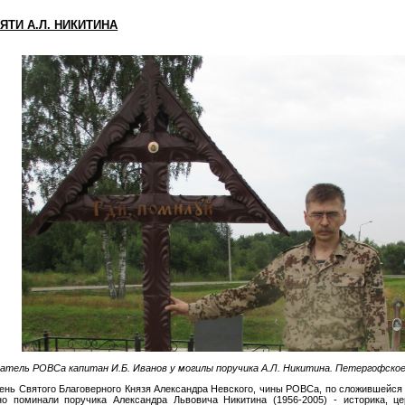
МЯТИ А.Л. НИКИТИНА
атель РОВСа капитан И.Б. Иванов у могилы поручика А.Л. Никитина. Петергофское 
День Святого Благоверного Князя Александра Невского, чины РОВСа, по сложившейся
о поминали поручика Александра Львовича Никитина (1956-2005) - историка, це