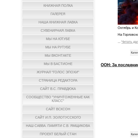
КНИЖНАЯ ПОЛКА
ГАЛЕРЕЯ
НАША КНИЖНАЯ ЛАВКА
Октябрь и К
СУВЕНИРНАЯ ЛАВКА
На Горловск
МЫ НА ЮТУБЕ
...
Читать да
МЫ НА РУТУБЕ
Катег
МЫ ВКОНТАКТЕ
МЫ В БАСТИОНЕ
ООН: За последни
ЖУРНАЛ "ГОЛОС ЭПОХИ"
СТРАНИЦА РЕДАКТОРА
САЙТ В.С. ПРАВДЮКА
СООБЩЕСТВО "УНИЧТОЖЕННЫЕ КАК
КЛАСС"
САЙТ ВСХСОН
САЙТ И.П. ЗОЛОТУССКОГО
НАШ САВВА. ПАМЯТИ С.В. ЯМЩИКОВА
ПРОЕКТ БЕЛЫЙ СТАН
Катег