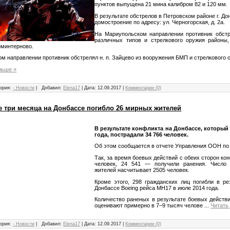
пунктов выпущена 21 мина калибром 82 и 120 мм.
В результате обстрелов в Петровском районе г. Д
домостроение по адресу: ул. Черногорская, д. 2а.
На Мариупольском направлении противник обстр
различных типов и стрелкового оружия районы,
оминтерново.
ом направлении противник обстрелял н. п. Зайцево из вооружения БМП и стрелкового 
льше »
ория:
- Новости
|
Добавил:
Elena17
|
Дата:
12.09.2017
|
Комментарии (0)
е три месяца на Донбассе погибло 26 мирных жителей
В результате конфликта на Донбассе, который 
года, пострадали 34 766 человек.
Об этом сообщается в отчете Управления ООН по
Так, за время боевых действий с обеих сторон ко
человек, 24 541 — получили ранения. Число
жителей насчитывает 2505 человек.
Кроме этого, 298 гражданских лиц погибли в ре
Донбассе Boeing рейса MH17 в июле 2014 года.
Количество раненых в результате боевых действ
оценивают примерно в 7–9 тысяч челове
...
Читать
ория:
- Новости
|
Добавил:
Elena17
|
Дата:
12.09.2017
|
Комментарии (0)