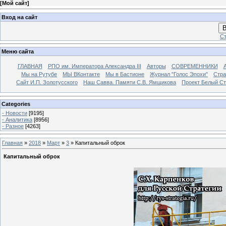
[
Мой сайт
]
Вход на сайт
В
Ст
Меню сайта
ГЛАВНАЯ
РПО им. Императора Александра III
Авторы
СОВРЕМЕННИКИ
Мы на Рутубе
МЫ ВКонтакте
Мы в Бастионе
Журнал "Голос Эпохи"
Стра
Сайт И.П. Золотусского
Наш Савва. Памяти С.В. Ямщикова
Проект Белый С
Categories
- Новости
[9195]
- Аналитика
[8956]
- Разное
[4263]
Главная
»
2018
»
Март
»
3
» Капитальный оброк
Капитальный оброк