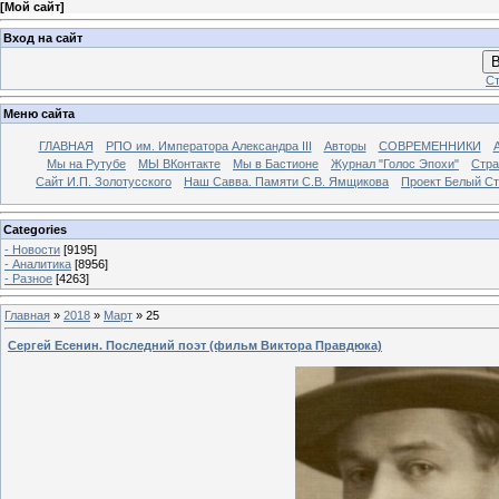
[
Мой сайт
]
Вход на сайт
В
Ст
Меню сайта
ГЛАВНАЯ
РПО им. Императора Александра III
Авторы
СОВРЕМЕННИКИ
Мы на Рутубе
МЫ ВКонтакте
Мы в Бастионе
Журнал "Голос Эпохи"
Стра
Сайт И.П. Золотусского
Наш Савва. Памяти С.В. Ямщикова
Проект Белый С
Categories
- Новости
[9195]
- Аналитика
[8956]
- Разное
[4263]
Главная
»
2018
»
Март
»
25
Сергей Есенин. Последний поэт (фильм Виктора Правдюка)