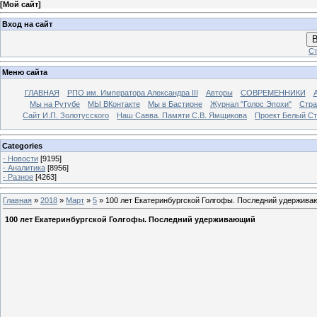
[
Мой сайт
]
Вход на сайт
В
Ст
Меню сайта
ГЛАВНАЯ
РПО им. Императора Александра III
Авторы
СОВРЕМЕННИКИ
Мы на Рутубе
МЫ ВКонтакте
Мы в Бастионе
Журнал "Голос Эпохи"
Стра
Сайт И.П. Золотусского
Наш Савва. Памяти С.В. Ямщикова
Проект Белый С
Categories
- Новости
[9195]
- Аналитика
[8956]
- Разное
[4263]
Главная
»
2018
»
Март
»
5
» 100 лет Екатеринбургской Голгофы. Последний удержив
100 лет Екатеринбургской Голгофы. Последний удерживающий