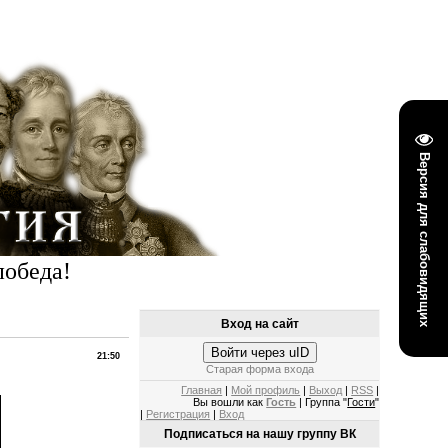
Версия для слабовидящих
победа!
Вход на сайт
Войти через uID
21:50
Старая форма входа
Главная
|
Мой профиль
|
Выход
|
RSS
|
Вы вошли как
Гость
| Группа "
Гости
"
|
Регистрация
|
Вход
Подписаться на нашу группу ВК