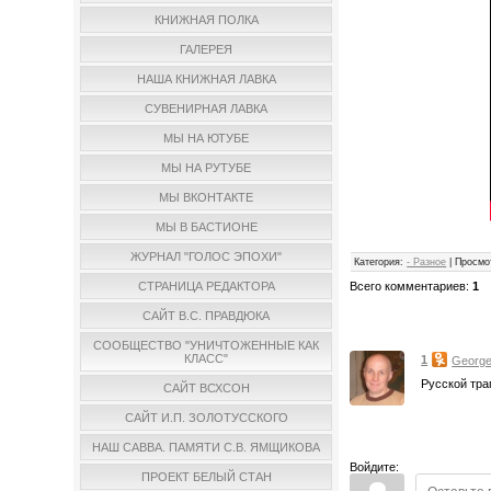
КНИЖНАЯ ПОЛКА
ГАЛЕРЕЯ
НАША КНИЖНАЯ ЛАВКА
СУВЕНИРНАЯ ЛАВКА
МЫ НА ЮТУБЕ
МЫ НА РУТУБЕ
МЫ ВКОНТАКТЕ
МЫ В БАСТИОНЕ
ЖУРНАЛ "ГОЛОС ЭПОХИ"
Категория
:
- Разное
|
Просмо
Всего комментариев
:
1
СТРАНИЦА РЕДАКТОРА
САЙТ В.С. ПРАВДЮКА
СООБЩЕСТВО "УНИЧТОЖЕННЫЕ КАК
КЛАСС"
1
Georg
Русской тра
САЙТ ВСХСОН
САЙТ И.П. ЗОЛОТУССКОГО
НАШ САВВА. ПАМЯТИ С.В. ЯМЩИКОВА
Войдите:
ПРОЕКТ БЕЛЫЙ СТАН