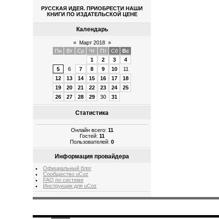
РУССКАЯ ИДЕЯ. ПРИОБРЕСТИ НАШИ
КНИГИ ПО ИЗДАТЕЛЬСКОЙ ЦЕНЕ
Календарь
«
Март 2018
»
Пн
Вт
Ср
Чт
Пт
Сб
Вс
1
2
3
4
5
6
7
8
9
10
11
12
13
14
15
16
17
18
19
20
21
22
23
24
25
26
27
28
29
30
31
Статистика
Онлайн всего:
11
Гостей:
11
Пользователей:
0
Информация провайдера
Официальный блог
Сообщество uCoz
FAQ по системе
Инструкции для uCoz