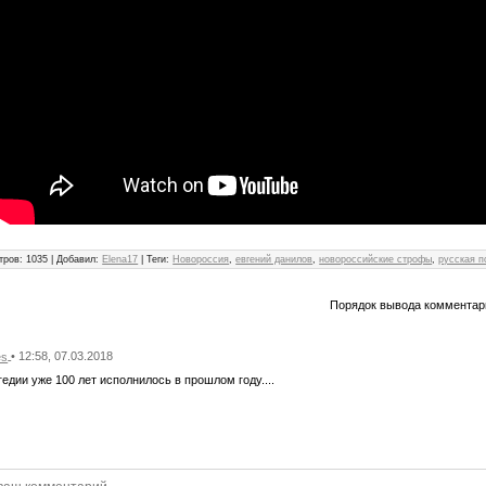
тров
:
1035
|
Добавил
:
Elena17
|
Теги
:
Новороссия
,
евгений данилов
,
новороссийские строфы
,
русская п
Порядок вывода комментар
• 12:58, 07.03.2018
es
гедии уже 100 лет исполнилось в прошлом году....