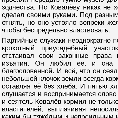
зодчества. Но Ковалёву никак не х
сделал своими руками. Под разным
отнять, но оно устояло вопреки ж
чтобы беспредельно властвовать.
Партийные служаки неоднократно п
крохотный приусадебный участо
отстаивал свои законные права
изъятия. Он любил её, и она 
благословенной. И всё, что он сея
небольшой клочок земли всегда ко
оставляя её без хлеба. И пятью х
слушается и воспринимается слово
и сеятель Ковалёв кормил не тольк
властителей, выплачивая непосил
каким бы тяжёлым и непосильным не