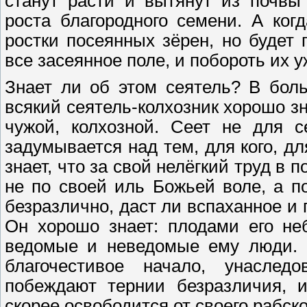
станут расти и вытянут из почвы
роста благородного семени. А ког
ростки посеянных зёрен, но будет 
все засеянное поле, и побороть их 
Знает ли об этом сеятель? В бол
всякий сеятель-колхозник хорошо зна
чужой, колхозной. Сеет не для с
задумывается над тем, для кого, для
знает, что за свой нелёгкий труд в п
не по своей иль Божьей воле, а п
безразлично, даст ли вспаханное и 
Он хорошо знает: плодами его неб
ведомые и неведомые ему люди. В
благочестивое начало, унаследо
побеждают тернии безразличия, и
скорее освободится от своего рабско