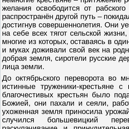
желания освободится от рабского
распространён другой путь – покид
достигнув совершеннолетия. Они уе
на себе всех тягот сельской жизни
многие из которых, оставаясь в оди
и муках доживали свой век на родн
добрая земля, сиротели русские де
лица земли.
До октябрьского переворота во м
истинные труженики-крестьяне с 
благочестивых крестьян было под
Божией, они пахали и сеяли, рабо
ухоженная земля приносила урожай
случился большевицкий пере
раскулачивание и принудительна