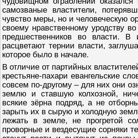
чудовищном ограблении оказался 
самозваные властители, потерявш
чувство меры, но и человеческую о
своему нравственному уродству во
предшественников во власти. В
расцветают тернии власти, заглуш
которое было в начале.
В отличие от партийных властителе
крестьяне-пахари евангельские сл
совсем по-другому – для них они оз
землю и ставшую колхозной, ниче
всякие зёрна подряд, а не отборн
зарыть их в сырую и холодную земл
лежать в земле, не прогретой со
проворные и вездесущие сорняки те