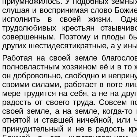
приумножилось. У подобных земных
слушая и воспринимая слово Божие,
исполнить в своей жизни. Одн
трудолюбивых крестьян отзывчив
совершенным. Поэтому и плоды бы
других шестидесятикратные, а у ины
Работая на своей земле благосло
полновластным хозяином её и в то 
он добровольно, свободно и неприну
своими силами, работает в поте лица
мере трудится на себя, а не на др
радость от своего труда. Совсем п
своей земле, а на земле, когда-т
отнятой и ставшей ничейной, или 
принудительный и не в радость кр