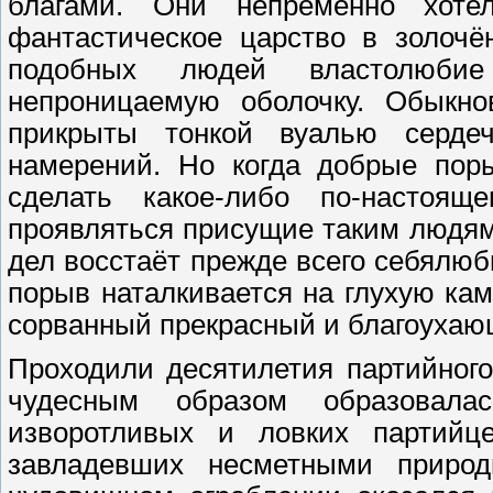
благами. Они непременно хоте
фантастическое царство в золочё
подобных людей властолюби
непроницаемую оболочку. Обыкно
прикрыты тонкой вуалью серде
намерений. Но когда добрые пор
сделать какое-либо по-настоя
проявляться присущие таким людям
дел восстаёт прежде всего себялюби
порыв наталкивается на глухую кам
сорванный прекрасный и благоухаю
Проходили десятилетия партийного
чудесным образом образовала
изворотливых и ловких партийц
завладевших несметными природ