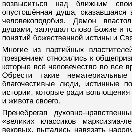
возвыситься над ближним сво
опустошённая душа, оказавшаяся 
человекоподобия. Демон власто
душами, заглушал слово Божие и г
понятий божественной истины и Свя
Многие из партийных властителе
презрением относились к общеприз
которые всё человечество во все 
Обрести такие нематериальные 
благочестивые люди, истинные п
истории, которые ради воплощения 
и живота своего.
Пренебрегая духовно-нравствен
«великих классиков марксизма-л
вековых, пытались навязать наро