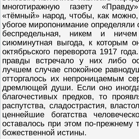
многотиражную газету «Правду
«тёмный» народ, чтобы, как можно,
убогое миропонимание определяли от
беспредельная, никем и ничем
сиюминутная выгода, к которым о
октябрьского переворота 1917 год
правды встречало у них либо ос
лучшем случае спокойное равноду
отторгалось их непроницаемым се
дремлющей души. Если оно иногда
благочестивых предков, то прояв
распутства, сладострастия, власт
ценнейшие богатства человеческ
оставалось при этом по-прежнему
божественной истины.