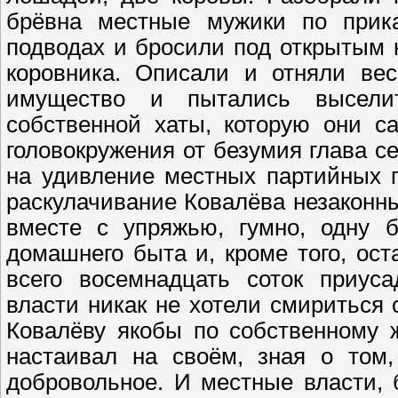
брёвна местные мужики по прика
подводах и бросили под открытым 
коровника. Описали и отняли ве
имущество и пытались высели
собственной хаты, которую они с
головокружения от безумия глава с
на удивление местных партийных 
раскулачивание Ковалёва незаконны
вместе с упряжью, гумно, одну б
домашнего быта и, кроме того, ост
всего восемнадцать соток приуса
власти никак не хотели смириться
Ковалёву якобы по собственному 
настаивал на своём, зная о том,
добровольное. И местные власти, 