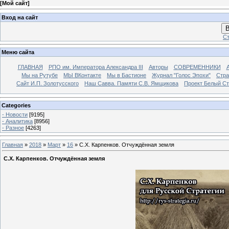
[
Мой сайт
]
Вход на сайт
В
Ст
Меню сайта
ГЛАВНАЯ
РПО им. Императора Александра III
Авторы
СОВРЕМЕННИКИ
Мы на Рутубе
МЫ ВКонтакте
Мы в Бастионе
Журнал "Голос Эпохи"
Стра
Сайт И.П. Золотусского
Наш Савва. Памяти С.В. Ямщикова
Проект Белый С
Categories
- Новости
[9195]
- Аналитика
[8956]
- Разное
[4263]
Главная
»
2018
»
Март
»
16
» С.Х. Карпенков. Отчуждённая земля
С.Х. Карпенков. Отчуждённая земля