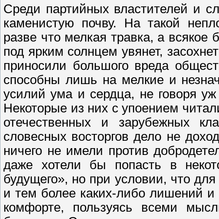
Среди партийных властителей и сл
каменистую почву. На такой непл
разве что мелкая травка, а всякое б
под ярким солнцем увянет, засохне
приносили большого вреда общест
способны лишь на мелкие и незна
усилий ума и сердца, не говоря у
Некоторые из них с упоением чита
отечественных и зарубежных кл
словесных восторгов дело не дохо
ничего не имели против добродете
даже хотели бы попасть в некото
будущего», но при условии, что для
и тем более каких-либо лишений и
комфорте, пользуясь всеми мы