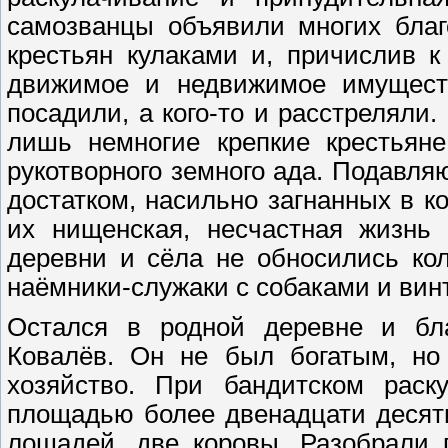
самозванцы объявили многих благ
крестьян кулаками и, причислив к
движимое и недвижимое имуществ
посадили, а кого-то и расстреляли
лишь немногие крепкие крестьяне
рукотворного земного ада. Подавл
достатком, насильно загнанных в к
их нищенская, несчастная жизнь
деревни и сёла не обносились ко
наёмники-служаки с собаками и винт
Остался в родной деревне и бла
Ковалёв. Он не был богатым, н
хозяйство. При бандитском раск
площадью более двенадцати десяти
лошадей, две коровы. Разобрали 