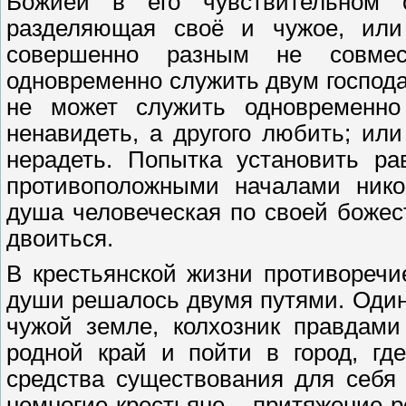
Божией в его чувствительном с
разделяющая своё и чужое, или
совершенно разным не совме
одновременно служить двум господа
не может служить одновременно
ненавидеть, а другого любить; или
нерадеть. Попытка установить р
противоположными началами нико
душа человеческая по своей божес
двоиться.
В крестьянской жизни противореч
души решалось двумя путями. Один 
чужой земле, колхозник правдами
родной край и пойти в город, гд
средства существования для себя 
немногие крестьяне – притяжение 