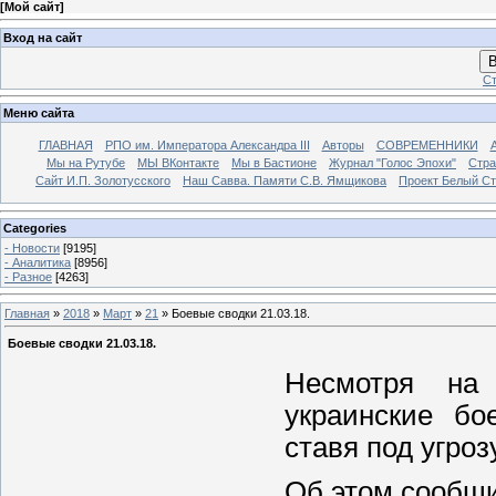
[
Мой сайт
]
Вход на сайт
В
Ст
Меню сайта
ГЛАВНАЯ
РПО им. Императора Александра III
Авторы
СОВРЕМЕННИКИ
Мы на Рутубе
МЫ ВКонтакте
Мы в Бастионе
Журнал "Голос Эпохи"
Стра
Сайт И.П. Золотусского
Наш Савва. Памяти С.В. Ямщикова
Проект Белый С
Categories
- Новости
[9195]
- Аналитика
[8956]
- Разное
[4263]
Главная
»
2018
»
Март
»
21
» Боевые сводки 21.03.18.
Боевые сводки 21.03.18.
Несмотря на 
украинские бо
ставя под угроз
Об этом сообщи