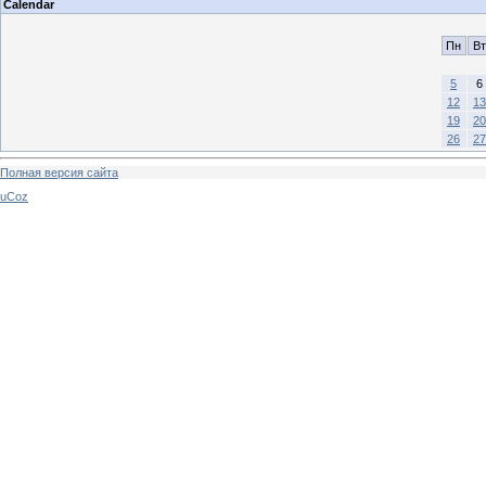
Calendar
Пн
Вт
5
6
12
13
19
20
26
27
Полная версия сайта
uCoz