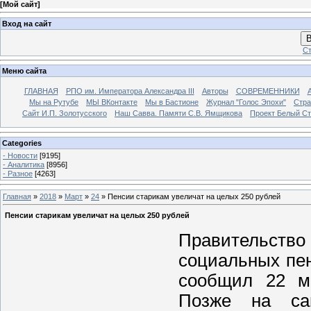
[
Мой сайт
]
Вход на сайт
В
Ст
Меню сайта
ГЛАВНАЯ
РПО им. Императора Александра III
Авторы
СОВРЕМЕННИКИ
Мы на Рутубе
МЫ ВКонтакте
Мы в Бастионе
Журнал "Голос Эпохи"
Стра
Сайт И.П. Золотусского
Наш Савва. Памяти С.В. Ямщикова
Проект Белый С
Categories
- Новости
[9195]
- Аналитика
[8956]
- Разное
[4263]
Главная
»
2018
»
Март
»
24
» Пенсии старикам увеличат на целых 250 рублей
Пенсии старикам увеличат на целых 250 рублей
Правительств
социальных пен
сообщил 22 ма
Позже на са