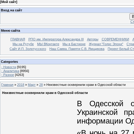
[
Мой сайт
]
Вход на сайт
В
Ст
Меню сайта
ГЛАВНАЯ
РПО им. Императора Александра III
Авторы
СОВРЕМЕННИКИ
Мы на Рутубе
МЫ ВКонтакте
Мы в Бастионе
Журнал "Голос Эпохи"
Стра
Сайт И.П. Золотусского
Наш Савва. Памяти С.В. Ямщикова
Проект Белый С
Categories
- Новости
[9195]
- Аналитика
[8956]
- Разное
[4263]
Главная
»
2018
»
Март
»
28
» Неизвестные осквернили храм в Одесской области
Неизвестные осквернили храм в Одесской области
В Одесской о
Украинской пр
информации Од
«В ночь на 27 