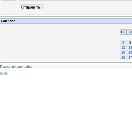
Отправить
Calendar
Пн
Вт
5
6
12
13
19
20
26
27
Полная версия сайта
uCoz