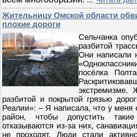
Жительницу Омской области обви
плохие дороги
Сельчанка опу
разбитой трасс
Они написали н
«Одноклассни
посёлка Полт
Раскритиковав
экстремизме. 
разбитой и покрытой грязью доро
Реалии»: – Я написала, что у меня 
район, чтобы допустить таки
отказываются из-за них, санавиац
не проходят. Люди стали активн