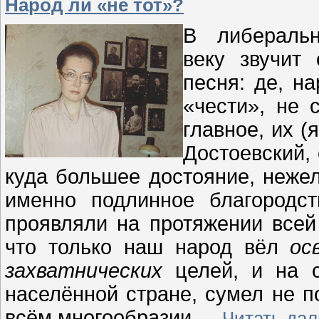
Народ ли «не тот»?
В либеральн
веку звучит
песня: де, н
«чести», не 
главное, их (
Достоевский, 
куда большее достояние, нежели
именно подлинное благородст
проявляли на протяжении всей 
что только наш народ вёл
ос
захватнических
целей, и на с
населённой стране, сумел не по
всём многообразии.
...
Читать дал