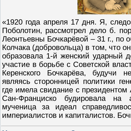
«1920 года апреля 17 дня. Я, след
Поболотин, рассмотрел дело б. по
Леонтьевны Бочкарёвой – 31 г., по
Колчака (добровольца) в том, что 
образовала 1-й женский ударный 
участие в борьбе с Советской влас
Керенского Бочкарёва, будучи н
являясь сторонницей политики ген
где имела свидание с президентом
Сан-Франциско будировала на а
мученица за идеал справедливос
империалистов и капиталистов. Боч