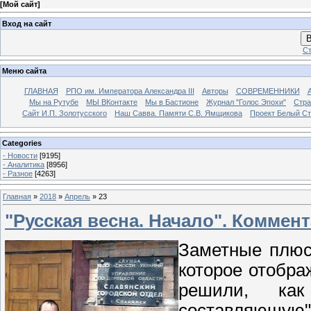
[
Мой сайт
]
Вход на сайт
В
Ст
Меню сайта
ГЛАВНАЯ
РПО им. Императора Александра III
Авторы
СОВРЕМЕННИКИ
Мы на Рутубе
МЫ ВКонтакте
Мы в Бастионе
Журнал "Голос Эпохи"
Стра
Сайт И.П. Золотусского
Наш Савва. Памяти С.В. Ямщикова
Проект Белый С
Categories
- Новости
[9195]
- Аналитика
[8956]
- Разное
[4263]
Главная
»
2018
»
Апрель
»
23
"Русская весна. Начало". Коммен
Заметные плюс
которое отобра
решили, как
составляющую