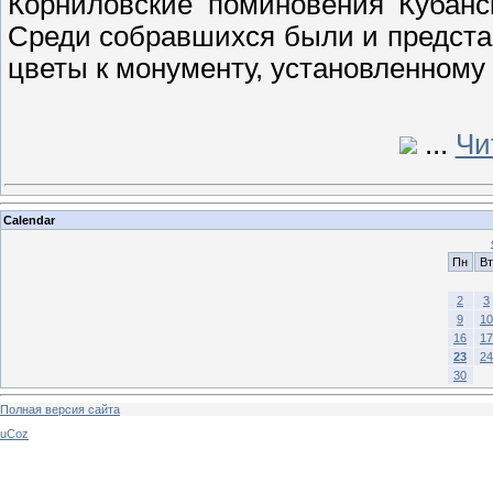
Корниловские поминовения Кубанс
Среди собравшихся были и предста
цветы к монументу, установленному 
...
Чи
Calendar
Пн
Вт
2
3
9
10
16
17
23
24
30
Полная версия сайта
uCoz