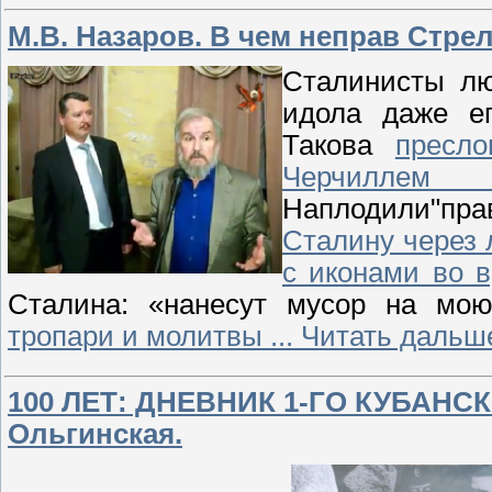
М.В. Назаров. В чем неправ Стре
Сталинисты лю
идола даже е
Такова
пресло
Черчиллем
Наплодили"пра
Сталину через 
с иконами во 
Сталина: «нанесут мусор на мою
тропари и молитвы
...
Читать дальш
100 ЛЕТ: ДНЕВНИК 1-ГО КУБАНСК
Ольгинская.